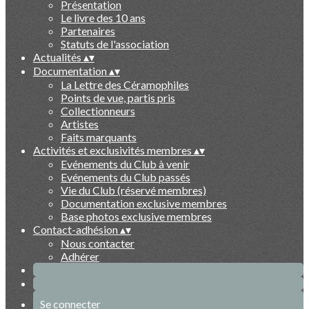
Présentation
Le livre des 10 ans
Partenaires
Statuts de l'association
Actualités
▴
▾
Documentation
▴
▾
La Lettre des Céramophiles
Points de vue, partis pris
Collectionneurs
Artistes
Faits marquants
Activités et exclusivités membres
▴
▾
Evénements du Club à venir
Evénements du Club passés
Vie du Club (réservé membres)
Documentation exclusive membres
Base photos exclusive membres
Contact-adhésion
▴
▾
Nous contacter
Adhérer
Se connecter