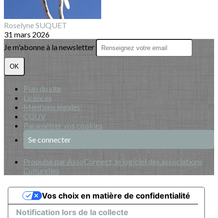
Roselyne SUQUET
31 mars 2026
Je m'abonne à la newsletter
OK
Plan du site
Licences
Mentions légales
CGUV
Paramétrer vos cookies
Se connecter
Propulsé par AssoConnect, le logiciel des associations
Culturelles
Vos choix en matière de confidentialité
Notification lors de la collecte