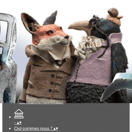
Exporter les lignes sélectionnées
Exporter toutes les colonnes
Exporter uniquement les colonnes affichées
Menu
<
>
La Lettre des Céramophiles
Points de vue, partis pris
Collectionneurs
Artistes
Faits marquants
Ajoutez un logo, un bouton, des réseaux sociaux
Cliquez pour éditer
-
▴
▾
Qui sommes nous ?
▴
▾