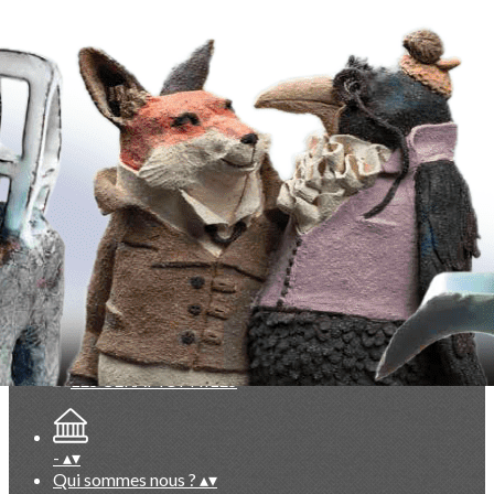
Exporter les lignes sélectionnées
Exporter toutes les colonnes
Exporter uniquement les colonnes affichées
Menu
<
>
La Lettre des Céramophiles
Points de vue, partis pris
Collectionneurs
Artistes
Faits marquants
Ajoutez un logo, un bouton, des réseaux sociaux
Cliquez pour éditer
-
▴
▾
Qui sommes nous ?
▴
▾