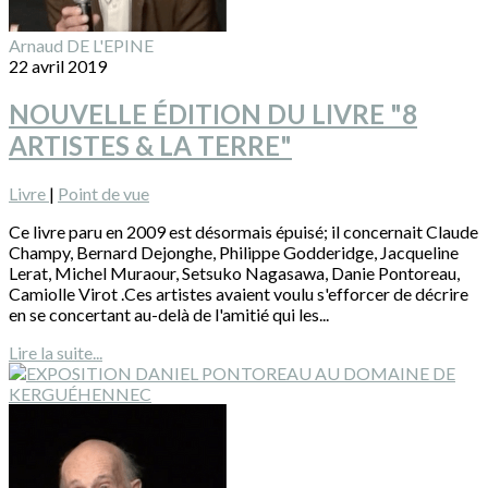
Arnaud DE L'EPINE
22 avril 2019
NOUVELLE ÉDITION DU LIVRE "8
ARTISTES & LA TERRE"
Livre
|
Point de vue
Ce livre paru en 2009 est désormais épuisé; il concernait Claude
Champy, Bernard Dejonghe, Philippe Godderidge, Jacqueline
Lerat, Michel Muraour, Setsuko Nagasawa, Danie Pontoreau,
Camiolle Virot .Ces artistes avaient voulu s'efforcer de décrire
en se concertant au-delà de l'amitié qui les...
Lire la suite...