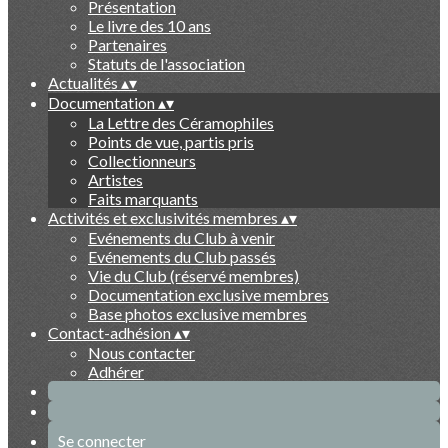
Présentation
Le livre des 10 ans
Partenaires
Statuts de l'association
Actualités
▴
▾
Documentation
▴
▾
La Lettre des Céramophiles
Points de vue, partis pris
Collectionneurs
Artistes
Faits marquants
Activités et exclusivités membres
▴
▾
Evénements du Club à venir
Evénements du Club passés
Vie du Club (réservé membres)
Documentation exclusive membres
Base photos exclusive membres
Contact-adhésion
▴
▾
Nous contacter
Adhérer
Se connecter