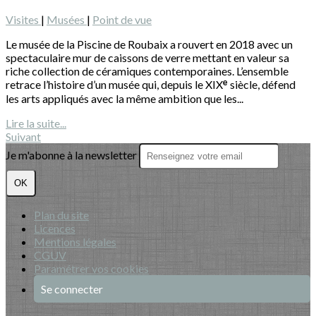
Visites
|
Musées
|
Point de vue
Le musée de la Piscine de Roubaix a rouvert en 2018 avec un
spectaculaire mur de caissons de verre mettant en valeur sa
riche collection de céramiques contemporaines. L’ensemble
retrace l’histoire d’un musée qui, depuis le XIXᵉ siècle, défend
les arts appliqués avec la même ambition que les...
Lire la suite...
Suivant
Je m'abonne à la newsletter
OK
Plan du site
Licences
Mentions légales
CGUV
Paramétrer vos cookies
Se connecter