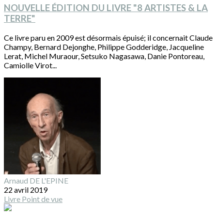
NOUVELLE ÉDITION DU LIVRE "8 ARTISTES & LA
TERRE"
Ce livre paru en 2009 est désormais épuisé; il concernait Claude
Champy, Bernard Dejonghe, Philippe Godderidge, Jacqueline
Lerat, Michel Muraour, Setsuko Nagasawa, Danie Pontoreau,
Camiolle Virot...
Arnaud DE L'EPINE
22 avril 2019
Livre
Point de vue