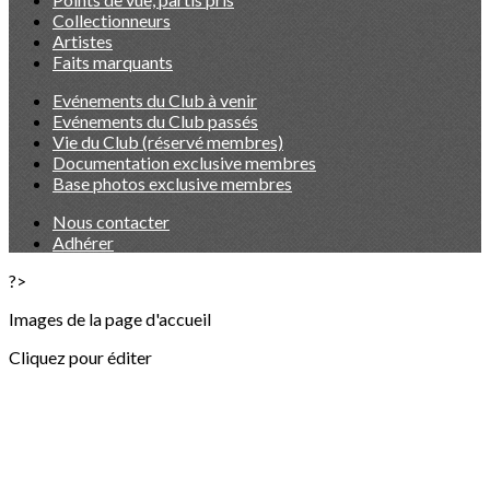
Collectionneurs
Artistes
Faits marquants
Evénements du Club à venir
Evénements du Club passés
Vie du Club (réservé membres)
Documentation exclusive membres
Base photos exclusive membres
Nous contacter
Adhérer
?>
Images de la page d'accueil
Cliquez pour éditer