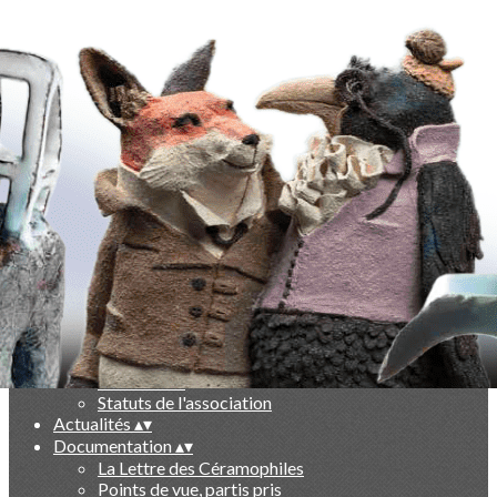
Exporter les lignes sélectionnées
Exporter toutes les colonnes
Exporter uniquement les colonnes affichées
Menu
Ajoutez un logo, un bouton, des réseaux sociaux
Cliquez pour éditer
-
▴
▾
Qui sommes nous ?
▴
▾
Présentation
Le livre des 10 ans
Partenaires
Statuts de l'association
Actualités
▴
▾
Documentation
▴
▾
La Lettre des Céramophiles
Points de vue, partis pris