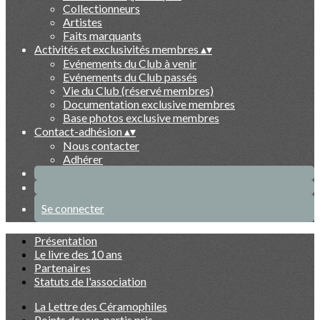
Collectionneurs
Artistes
Faits marquants
Activités et exclusivités membres
▴
▾
Evénements du Club à venir
Evénements du Club passés
Vie du Club (réservé membres)
Documentation exclusive membres
Base photos exclusive membres
Contact-adhésion
▴
▾
Nous contacter
Adhérer
Se connecter
Présentation
Le livre des 10 ans
Partenaires
Statuts de l'association
La Lettre des Céramophiles
Points de vue, partis pris