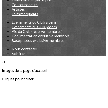
Collectionneurs
Artistes
Faits marquants
Evénements du Club à venir
Evénements du Club passés
Vie du Club (réservé membres)
Documentation exclusive membres
Base photos exclusive membres
Nous contacter
Adhérer
?>
Images de la page d'accueil
Cliquez pour éditer