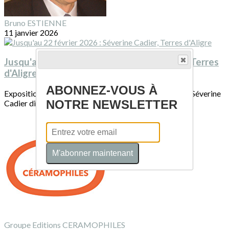
Bruno ESTIENNE
11 janvier 2026
Jusqu'au 22 février 2026 : Séverine Cadier, Terres
d'Aligre
ABONNEZ-VOUS À
Exposition Nature céramique jusqu’au 22 février 2026Séverine
NOTRE NEWSLETTER
Cadier dit : il n’y a pas deux...
M'abonner maintenant
Groupe Editions CERAMOPHILES