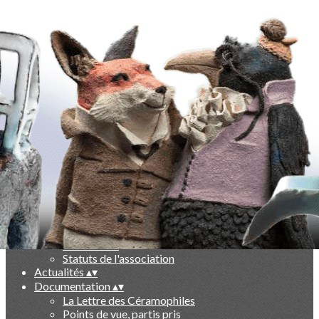
Exporter les lignes sélectionnées
Exporter toutes les colonnes
Exporter uniquement les colonnes affichées
Menu
Ajoutez un logo, un bouton, des réseaux sociaux
Cliquez pour éditer
-
▴
▾
Qui sommes nous ?
▴
▾
Présentation
Le livre des 10 ans
Partenaires
Statuts de l'association
Actualités
▴
▾
Documentation
▴
▾
La Lettre des Céramophiles
Points de vue, partis pris