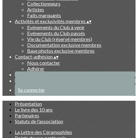
Collectionneurs
Artistes
Faits marquants
Activités et exclusivités membres
▴
▾
Evénements du Club à venir
Evénements du Club passés
Vie du Club (réservé membres)
Documentation exclusive membres
Base photos exclusive membres
Contact-adhésion
▴
▾
Nous contacter
Adhérer
Se connecter
Présentation
Le livre des 10 ans
Partenaires
Statuts de l'association
La Lettre des Céramophiles
Points de vue, partis pris