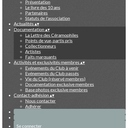
Présentation
Le livre des 10 ans
Partenaires
Statuts de l'association
Actualités
▴
▾
Documentation
▴
▾
La Lettre des Céramophiles
Points de vue, partis pris
Collectionneurs
Artistes
Faits marquants
Activités et exclusivités membres
▴
▾
Evénements du Club à venir
Evénements du Club passés
Vie du Club (réservé membres)
Documentation exclusive membres
Base photos exclusive membres
Contact-adhésion
▴
▾
Nous contacter
Adhérer
Se connecter