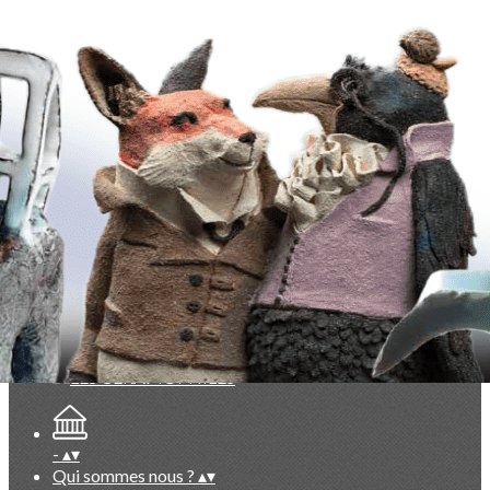
Exporter les lignes sélectionnées
Exporter toutes les colonnes
Exporter uniquement les colonnes affichées
Menu
<
>
La Lettre des Céramophiles
Points de vue, partis pris
Collectionneurs
Artistes
Faits marquants
Ajoutez un logo, un bouton, des réseaux sociaux
Cliquez pour éditer
-
▴
▾
Qui sommes nous ?
▴
▾