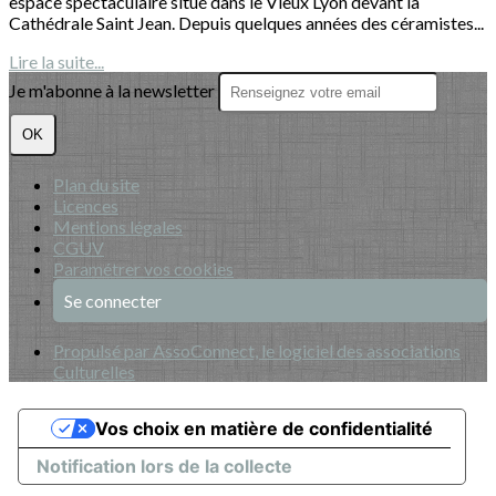
espace spectaculaire situé dans le Vieux Lyon devant la
Cathédrale Saint Jean. Depuis quelques années des céramistes...
Lire la suite...
Je m'abonne à la newsletter
OK
Plan du site
Licences
Mentions légales
CGUV
Paramétrer vos cookies
Se connecter
Propulsé par AssoConnect, le logiciel des associations
Culturelles
Vos choix en matière de confidentialité
Notification lors de la collecte