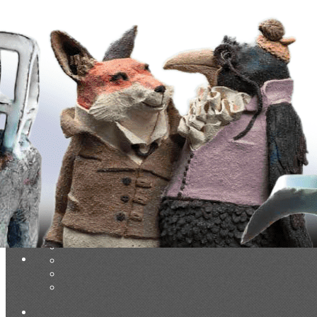
Exporter les lignes sélectionnées
Exporter toutes les colonnes
Exporter uniquement les colonnes affichées
Menu
Ajoutez un logo, un bouton, des réseaux sociaux
Cliquez pour éditer