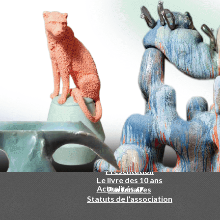
-
▴
▾
Qui sommes nous ?
▴
▾
Présentation
Le livre des 10 ans
Actualités
▴
▾
Partenaires
Statuts de l'association