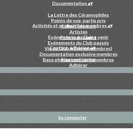
Documentation
▴
▾
La Lettre des Céramophiles
Points de vue, partis pris
Activités et exclusivités membres
▴
▾
Collectionneurs
Artistes
Evénements du Club à venir
Faits marquants
Evénements du Club passés
Contact-adhésion
▴
▾
Vie du Club (réservé membres)
Documentation exclusive membres
Nous contacter
Base photos exclusive membres
Adhérer
Se connecter