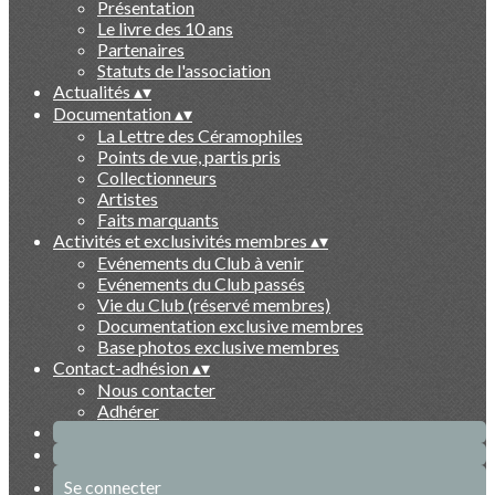
Présentation
Le livre des 10 ans
Partenaires
Statuts de l'association
Actualités
▴
▾
Documentation
▴
▾
La Lettre des Céramophiles
Points de vue, partis pris
Collectionneurs
Artistes
Faits marquants
Activités et exclusivités membres
▴
▾
Evénements du Club à venir
Evénements du Club passés
Vie du Club (réservé membres)
Documentation exclusive membres
Base photos exclusive membres
Contact-adhésion
▴
▾
Nous contacter
Adhérer
Se connecter