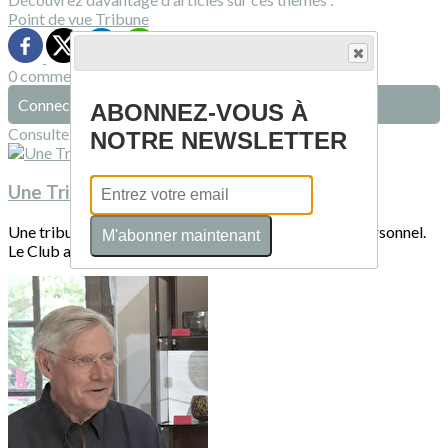
Point de vue
Tribune
0 commentaire(s)
Connectez-vous pour laisser un commentaire
ABONNEZ-VOUS À
Consultez également
NOTRE NEWSLETTER
Une Tribune
Une tribune est un texte présentant un point de vue personnel.
M'abonner maintenant
Le Club a ouvert cette rubrique...