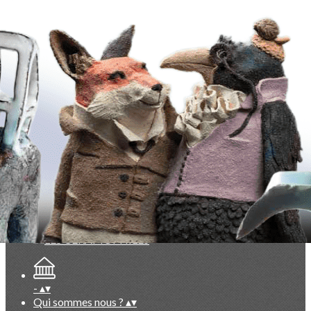
Exporter les lignes sélectionnées
Exporter toutes les colonnes
Exporter uniquement les colonnes affichées
Menu
<
>
La Lettre des Céramophiles
Points de vue, partis pris
Collectionneurs
Artistes
Faits marquants
Ajoutez un logo, un bouton, des réseaux sociaux
Cliquez pour éditer
-
▴
▾
Qui sommes nous ?
▴
▾