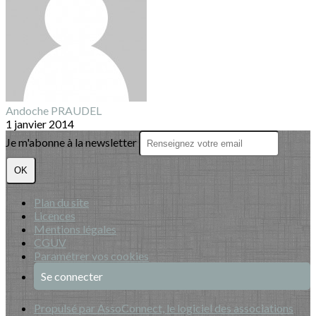
Andoche PRAUDEL
1 janvier 2014
Je m'abonne à la newsletter
OK
Plan du site
Licences
Mentions légales
CGUV
Paramétrer vos cookies
Se connecter
Propulsé par AssoConnect, le logiciel des associations