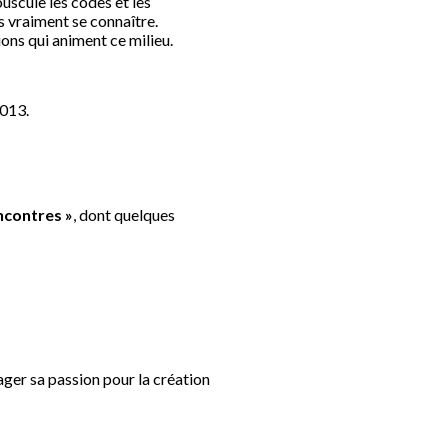
ouscule les codes et les
s vraiment se connaître.
ons qui animent ce milieu.
2013.
ncontres »
, dont quelques
ager sa passion pour la création