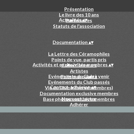
Présentation
Le livre des 10 ans
Actualités
▴
▾
Partenaires
Statuts de l'association
Documentation
▴
▾
La Lettre des Céramophiles
Points de vue, partis pris
Activités et exclusivités membres
▴
▾
Collectionneurs
Artistes
Evénements du Club à venir
Faits marquants
Evénements du Club passés
Contact-adhésion
▴
▾
Vie du Club (réservé membres)
Documentation exclusive membres
Nous contacter
Base photos exclusive membres
Adhérer