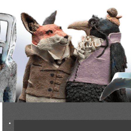
Exporter les lignes sélectionnées
Exporter toutes les colonnes
Exporter uniquement les colonnes affichées
Menu
<
>
Présentation
Le livre des 10 ans
Partenaires
Statuts de l'association
Ajoutez un logo, un bouton, des réseaux sociaux
Cliquez pour éditer