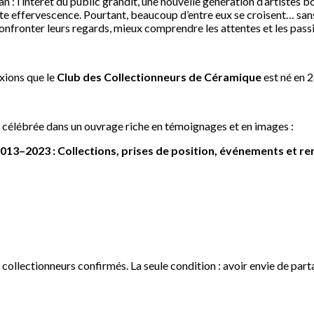
n : l’intérêt du public grandit, une nouvelle génération d’artistes b
tte effervescence. Pourtant, beaucoup d’entre eux se croisent… san
fronter leurs regards, mieux comprendre les attentes et les passi
exions que le
Club des Collectionneurs de Céramique
est né en 
té célébrée dans un ouvrage riche en témoignages et en images :
2013–2023 : Collections, prises de position, événements et re
 collectionneurs confirmés. La seule condition : avoir envie de part