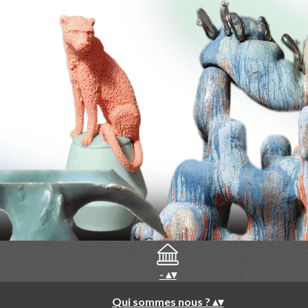
-
▴
▾
Qui sommes nous ?
▴
▾