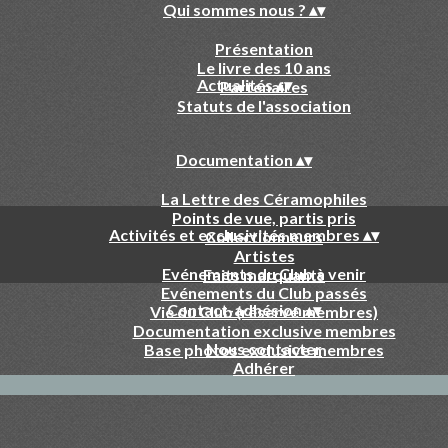
Qui sommes nous ?
▴
▾
Présentation
Le livre des 10 ans
Actualités
▴
▾
Partenaires
Statuts de l'association
Documentation
▴
▾
La Lettre des Céramophiles
Points de vue, partis pris
Activités et exclusivités membres
▴
▾
Collectionneurs
Artistes
Evénements du Club à venir
Faits marquants
Evénements du Club passés
Contact-adhésion
▴
▾
Vie du Club (réservé membres)
Documentation exclusive membres
Nous contacter
Base photos exclusive membres
Adhérer