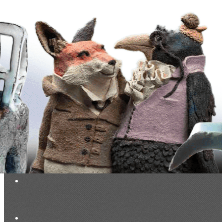
Exporter les lignes sélectionnées
Exporter toutes les colonnes
Exporter uniquement les colonnes affichées
Menu
<
>
Evénements du Club à venir
Evénements du Club passés
Vie du Club (réservé membres)
Documentation exclusive membres
Base photos exclusive membres
Ajoutez un logo, un bouton, des réseaux sociaux
Cliquez pour éditer