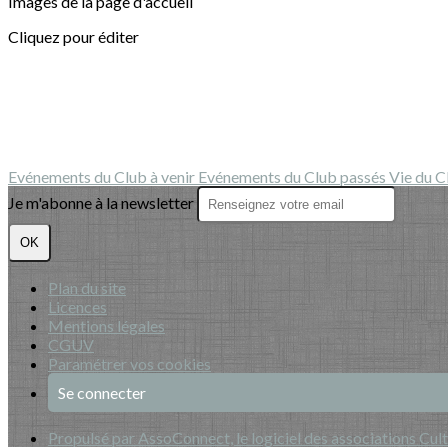
Images de la page d'accueil
Cliquez pour éditer
Evénements du Club à venir
Evénements du Club passés
Vie du 
Je m'abonne à la newsletter
OK
Plan du site
Licences
Mentions légales
CGUV
Paramétrer vos cookies
Se connecter
Propulsé par AssoConnect, le logiciel des associations Cult