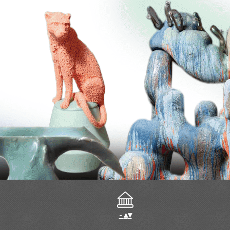
-
▴
▾