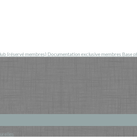
Club (réservé membres)
Documentation exclusive membres
Base p
urelles