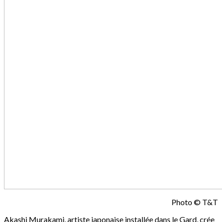
Photo © T&T
Akashi Murakami, artiste japonaise installée dans le Gard, crée