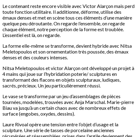
Le contenant reste encore visible avec Victor Alarçon mais perd
toute fonction utilitaire. Il additionne, déforme, utilise des
émaux denses et met en scène tous ces éléments d’une manière
quelque peu déroutante. On regarde l’ensemble, on regarde
chaque élément, notre perception de la forme est troublée.
L’essentiel est là, on regarde.
La forme elle-même se transforme, devient hybride avec Nitsa
Meletopoulos et son ornementation très poussée, des émaux
denses et des couleurs intenses.
Nitsa Meletopoulos et victor Alarçon ont développé un projet à
4 mains qui joue sur l’hybridation poterie/ sculptures en
transformant des flacons en objets sculpturaux, ludiques,
sacrés, précieux. Un jeu particulièrement réussi.
Le vase se transforme par un jeu d’assemblages de pièces
tournées, modelées, trouvées avec Anja Marschal. Marie-pierre
Biau va jusqu’à un certain chaos avec de nombreux effets de
surface (engobes, oxydes, dessins).
Laure Rivoal opère une tension entre l’objet d’usage et la
sculpture. Une série de tasses de porcelaine anciennes
récupérées et réassemblées, prises dans l’argile deviennent des