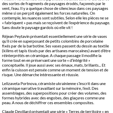
des sortes de fragments de paysages érodés, façonnés par le
vent, l’eau. Il y a quelque chose de silencieux dans ces paysages
même si on perçoit également les forces naturelles. On
contemple, les nuances sont subtiles. Selon elle les pièces ne se
« fabriquent » pas mais se reçoivent de l’expérience du paysage.
Sans doute le paysage gardois où elle vit !
Réjean Peytavin présentait essentiellement une série de vases
qu’il crée en superposant de petits colombins de porcelaine
fixés par de la barbotine. Ses vases passent du dessin au textile
(kilims et tapis tissés par des artisanes marocaines) avant d’être
réinterprétés en céramique. A chaque passage il modifie la
forme tout en en préservant une sorte « d’intégrité »
conceptuelle. Il joue aussi avec ses émaux, mats, brillants... Et
enfin la cuisson est pensée comme un moment de tension et de
risque. Une démarche intéressante et réussie.
Lelizaveta Portnova, céramiste ukrainienne s’inscrit dans une
céramique narrative travaillant sur la mémoire, l’exil. Des
assemblages, des superpositions pour créer des volumes, des
formes hybrides avec des engobes, des glaçures comme une
peau. A nous de déchiffrer ces ensembles composites.
Claude Devillard présentait une série « Terres de territoire » en