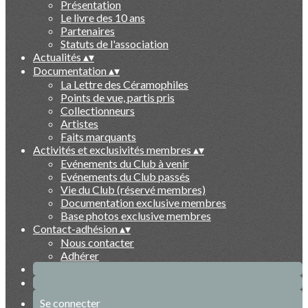
Présentation
Le livre des 10 ans
Partenaires
Statuts de l'association
Actualités
▴
▾
Documentation
▴
▾
La Lettre des Céramophiles
Points de vue, partis pris
Collectionneurs
Artistes
Faits marquants
Activités et exclusivités membres
▴
▾
Evénements du Club à venir
Evénements du Club passés
Vie du Club (réservé membres)
Documentation exclusive membres
Base photos exclusive membres
Contact-adhésion
▴
▾
Nous contacter
Adhérer
Se connecter