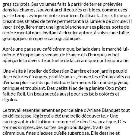
grès sculptés. Ses volumes faits à partir de terres prélevées
dans les champs, souvent architecturés en blocs, comme usés
par le temps évoquent notre manière d’utiliser la terre. Il coupe
créant des strates de terre permettant à la lumière de circuler. Il
inscrit régulièrement une ligne blanche sur ses pièces, sorte de
repère mental nous invitant à circuler autour, à suivre une faille
géologique, un repère cartographique...
Après une pause au café céramique, balade dans le marché lui-
même. 65 exposants venant de France et d’Europe, un bel
aperçu de la diversité actuelle de la céramique contemporaine.
Une visite à l’atelier de Sébastien Barrère et son jardin peuplé
de créatures étranges, proliférantes, couvertes d’émaux vifs ou
d’émaux plus sourds qu’il élabore lui-même. Un monde joyeux,
onirique et troublant. Des petits Nac de la planète Oxo m’ont
fait de l’œil. Un beau succès aussi pour ses bols colorés et
rigolos.
Le travail essentiellement en porcelaine d’Ariane Blanquet tout
en délicatesse, légèreté a été une belle découverte. « Une
cartographie de l’intime » comme elle décrit sa pratique. Des
formes simples, des sortes de gribouillages, traits de
céramique, fines plaques qu’elle superpose. Elle dessine et