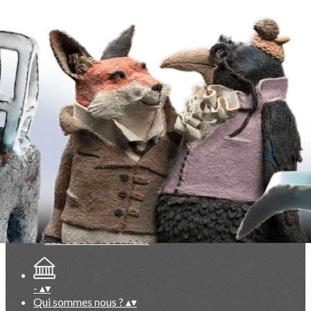
Exporter les lignes sélectionnées
Exporter toutes les colonnes
Exporter uniquement les colonnes affichées
Menu
<
>
La Lettre des Céramophiles
Points de vue, partis pris
Collectionneurs
Artistes
Faits marquants
Ajoutez un logo, un bouton, des réseaux sociaux
Cliquez pour éditer
-
▴
▾
Qui sommes nous ?
▴
▾