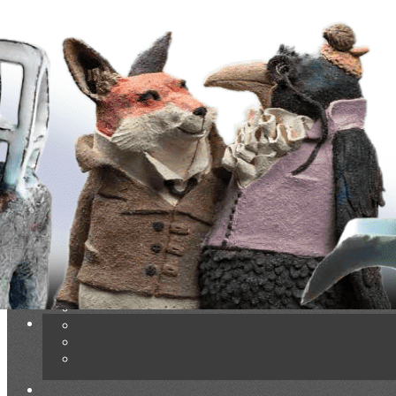
Exporter les lignes sélectionnées
Exporter toutes les colonnes
Exporter uniquement les colonnes affichées
Menu
Ajoutez un logo, un bouton, des réseaux sociaux
Cliquez pour éditer