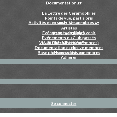
Documentation
▴
▾
La Lettre des Céramophiles
Points de vue, partis pris
Activités et exclusivités membres
▴
▾
Collectionneurs
Artistes
Evénements du Club à venir
Faits marquants
Evénements du Club passés
Contact-adhésion
▴
▾
Vie du Club (réservé membres)
Documentation exclusive membres
Nous contacter
Base photos exclusive membres
Adhérer
Se connecter