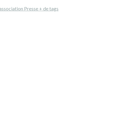
'association
Presse
+ de tags