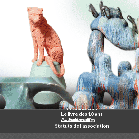
-
▴
▾
Qui sommes nous ?
▴
▾
Présentation
Le livre des 10 ans
Actualités
▴
▾
Partenaires
Statuts de l'association