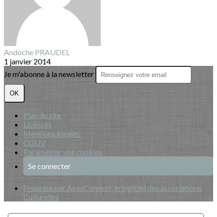
Andoche PRAUDEL
1 janvier 2014
Je m'abonne à la newsletter
OK
Plan du site
Licences
Mentions légales
CGUV
Paramétrer vos cookies
Se connecter
Propulsé par AssoConnect, le logiciel des associations
Culturelles