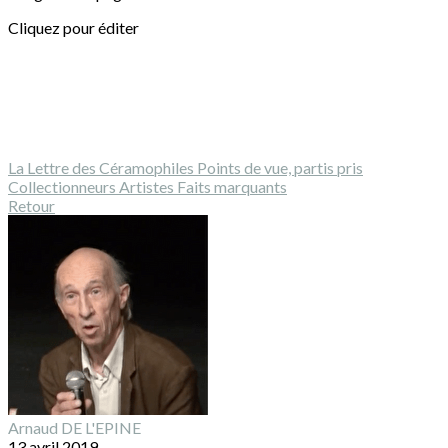
Cliquez pour éditer
La Lettre des Céramophiles
Points de vue, partis pris
Collectionneurs
Artistes
Faits marquants
Retour
Arnaud DE L'EPINE
13 avril 2019