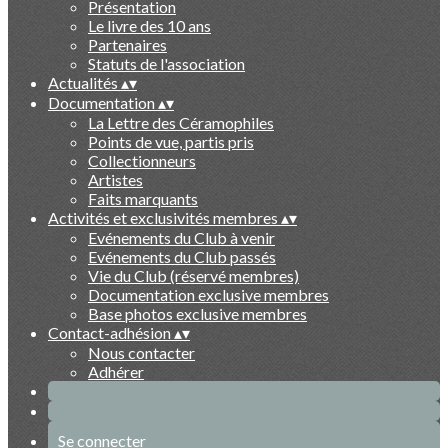
Présentation
Le livre des 10 ans
Partenaires
Statuts de l'association
Actualités
▴
▾
Documentation
▴
▾
La Lettre des Céramophiles
Points de vue, partis pris
Collectionneurs
Artistes
Faits marquants
Activités et exclusivités membres
▴
▾
Evénements du Club à venir
Evénements du Club passés
Vie du Club (réservé membres)
Documentation exclusive membres
Base photos exclusive membres
Contact-adhésion
▴
▾
Nous contacter
Adhérer
Se connecter