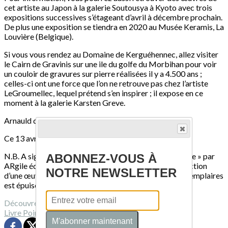
cet artiste au Japon à la galerie Soutousya à Kyoto avec trois
expositions successives s’étageant d’avril à décembre prochain.
De plus une exposition se tiendra en 2020 au Musée Keramis, La
Louvière (Belgique).
Si vous vous rendez au Domaine de Kerguéhennec, allez visiter
le Cairn de Gravinis sur une ile du golfe du Morbihan pour voir
un couloir de gravures sur pierre réalisées il y a 4.500 ans ;
celles-ci ont une force que l’on ne retrouve pas chez l’artiste
LeGroumellec, lequel prétend s’en inspirer ; il expose en ce
moment à la galerie Karsten Greve.
Arnauld de L’Epine
Ce 13 avril 2019
N.B. A signaler la réédition du livre « 8 artistes & la terre » par
ABONNEZ-VOUS À
ARgile éditions, avec les seuls textes et une la reproduction
NOTRE NEWSLETTER
d’une œuvre récente, dont l’édition de 2009 à 2.000 exemplaires
est épuisée
Découvrez davantage d'articles sur ces thèmes :
Livre
Point de vue
Tribune
M'abonner maintenant