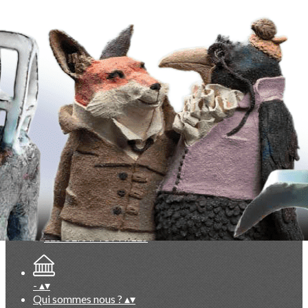
Exporter les lignes sélectionnées
Exporter toutes les colonnes
Exporter uniquement les colonnes affichées
Menu
<
>
La Lettre des Céramophiles
Points de vue, partis pris
Collectionneurs
Artistes
Faits marquants
Ajoutez un logo, un bouton, des réseaux sociaux
Cliquez pour éditer
-
▴
▾
Qui sommes nous ?
▴
▾