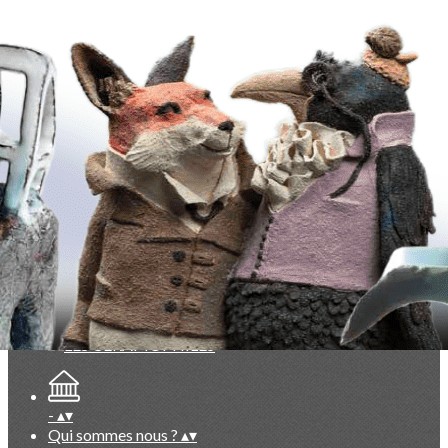
Exporter les lignes sélectionnées
Exporter toutes les colonnes
Exporter uniquement les colonnes affichées
Menu
<
>
La Lettre des Céramophiles
Points de vue, partis pris
Collectionneurs
Artistes
Faits marquants
Ajoutez un logo, un bouton, des réseaux sociaux
Cliquez pour éditer
-
▴
▾
Qui sommes nous ?
▴
▾