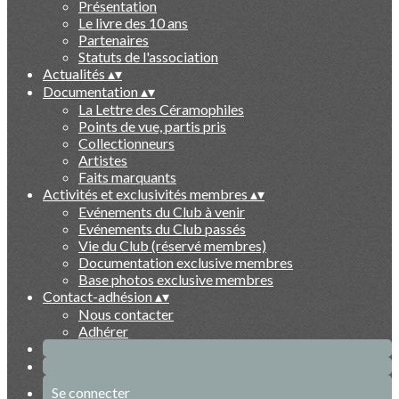
Présentation
Le livre des 10 ans
Partenaires
Statuts de l'association
Actualités
▴
▾
Documentation
▴
▾
La Lettre des Céramophiles
Points de vue, partis pris
Collectionneurs
Artistes
Faits marquants
Activités et exclusivités membres
▴
▾
Evénements du Club à venir
Evénements du Club passés
Vie du Club (réservé membres)
Documentation exclusive membres
Base photos exclusive membres
Contact-adhésion
▴
▾
Nous contacter
Adhérer
Se connecter