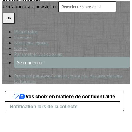
Je m'abonne à la newsletter
OK
Plan du site
Licences
Mentions légales
CGUV
Paramétrer vos cookies
Se connecter
Propulsé par AssoConnect, le logiciel des associations
Culturelles
Vos choix en matière de confidentialité
Notification lors de la collecte