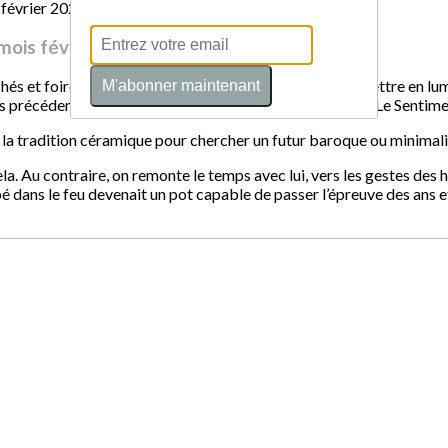
 mois février 2026
és et foires démarre, les Céramophiles ont souhaité mettre en lumiè
M'abonner maintenant
s précédentes, que ce soit à Saint-Sulpice ou à la galerie Le Sent
 la tradition céramique pour chercher un futur baroque ou minimali
a. Au contraire, on remonte le temps avec lui, vers les gestes de
é dans le feu devenait un pot capable de passer l’épreuve des ans et