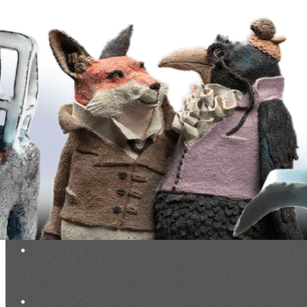
Exporter les lignes sélectionnées
Exporter toutes les colonnes
Exporter uniquement les colonnes affichées
Menu
<
>
La Lettre des Céramophiles
Points de vue, partis pris
Collectionneurs
Artistes
Faits marquants
Ajoutez un logo, un bouton, des réseaux sociaux
Cliquez pour éditer