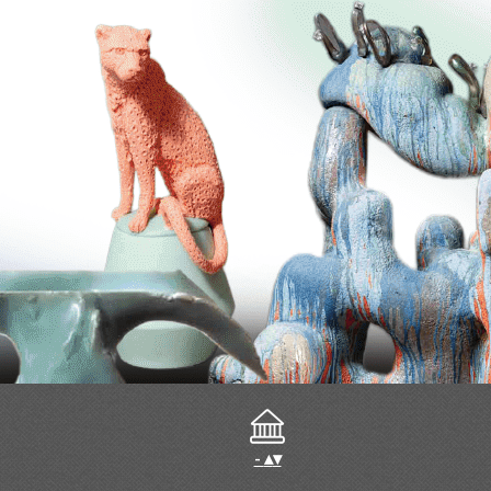
-
▴
▾