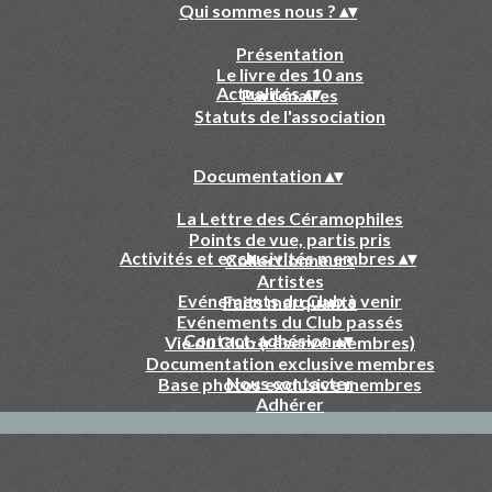
Qui sommes nous ?
▴
▾
Présentation
Le livre des 10 ans
Actualités
▴
▾
Partenaires
Statuts de l'association
Documentation
▴
▾
La Lettre des Céramophiles
Points de vue, partis pris
Activités et exclusivités membres
▴
▾
Collectionneurs
Artistes
Evénements du Club à venir
Faits marquants
Evénements du Club passés
Contact-adhésion
▴
▾
Vie du Club (réservé membres)
Documentation exclusive membres
Nous contacter
Base photos exclusive membres
Adhérer