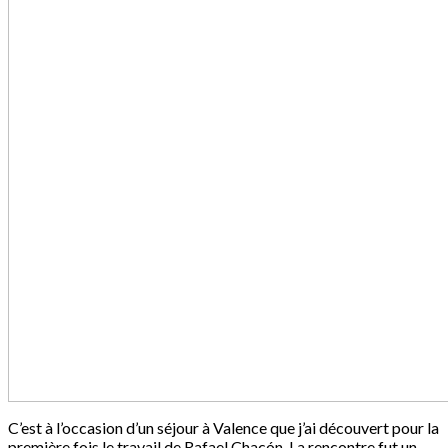
C’est à l’occasion d’un séjour à Valence que j’ai découvert pour la
première fois le travail de Rafael Chacón. La rencontre fut un