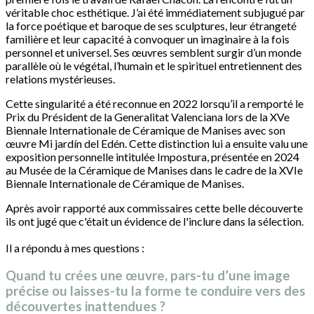
véritable choc esthétique. J’ai été immédiatement subjugué par
la force poétique et baroque de ses sculptures, leur étrangeté
familière et leur capacité à convoquer un imaginaire à la fois
personnel et universel. Ses œuvres semblent surgir d’un monde
parallèle où le végétal, l’humain et le spirituel entretiennent des
relations mystérieuses.
Cette singularité a été reconnue en 2022 lorsqu’il a remporté le
Prix du Président de la Generalitat Valenciana lors de la XVe
Biennale Internationale de Céramique de Manises avec son
œuvre Mi jardín del Edén. Cette distinction lui a ensuite valu une
exposition personnelle intitulée Impostura, présentée en 2024
au Musée de la Céramique de Manises dans le cadre de la XVIe
Biennale Internationale de Céramique de Manises.
Après avoir rapporté aux commissaires cette belle découverte
ils ont jugé que c'était un évidence de l'inclure dans la sélection.
Il a répondu à mes questions :
Quand tu crées une œuvre, pars-tu d’une image
précise ou laisses-tu la forme te conduire vers des
découvertes inattendues ?