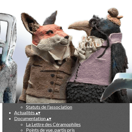
Exporter les lignes sélectionnées
Exporter toutes les colonnes
Exporter uniquement les colonnes affichées
Menu
Ajoutez un logo, un bouton, des réseaux sociaux
Cliquez pour éditer
-
▴
▾
Qui sommes nous ?
▴
▾
Présentation
Le livre des 10 ans
Partenaires
Statuts de l'association
Actualités
▴
▾
Documentation
▴
▾
La Lettre des Céramophiles
Points de vue, partis pris