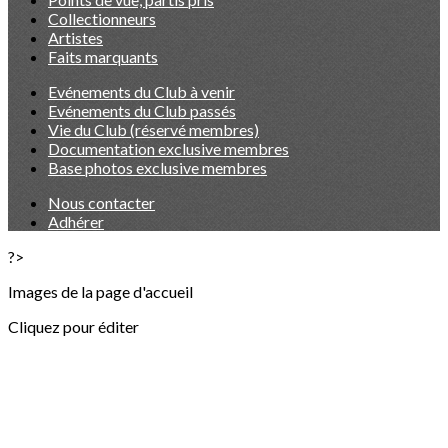
Collectionneurs
Artistes
Faits marquants
Evénements du Club à venir
Evénements du Club passés
Vie du Club (réservé membres)
Documentation exclusive membres
Base photos exclusive membres
Nous contacter
Adhérer
?>
Images de la page d'accueil
Cliquez pour éditer