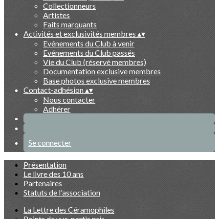
Collectionneurs
Artistes
Faits marquants
Activités et exclusivités membres
▴
▾
Evénements du Club à venir
Evénements du Club passés
Vie du Club (réservé membres)
Documentation exclusive membres
Base photos exclusive membres
Contact-adhésion
▴
▾
Nous contacter
Adhérer
Se connecter
Présentation
Le livre des 10 ans
Partenaires
Statuts de l'association
La Lettre des Céramophiles
Points de vue, partis pris