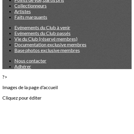
Collectionneurs
Artistes
Faits marquants
Evénements du Club à venir
Evénements du Club passés
Vie du Club (réservé membres)
Documentation exclusive membres
Base photos exclusive membres
Nous contacter
Adhérer
?>
Images de la page d'accueil
Cliquez pour éditer