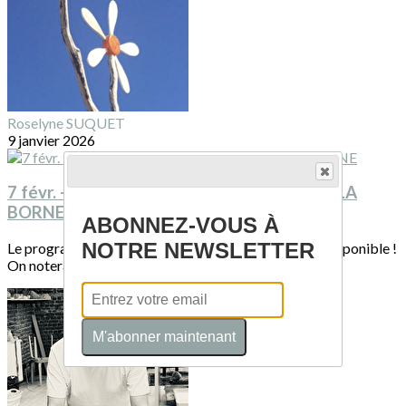
Roselyne SUQUET
9 janvier 2026
7 févr. - 31 déc. 2026 : programme du CCC LA
BORNE
ABONNEZ-VOUS À
NOTRE NEWSLETTER
Le programme du CCCLB pour 2026 est désormais disponible !
On notera une rétrospective de Marc...
M'abonner maintenant