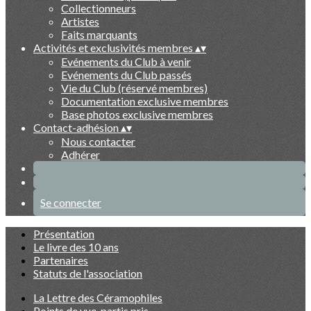
Collectionneurs
Artistes
Faits marquants
Activités et exclusivités membres
▴
▾
Evénements du Club à venir
Evénements du Club passés
Vie du Club (réservé membres)
Documentation exclusive membres
Base photos exclusive membres
Contact-adhésion
▴
▾
Nous contacter
Adhérer
Se connecter
Présentation
Le livre des 10 ans
Partenaires
Statuts de l'association
La Lettre des Céramophiles
Points de vue, partis pris