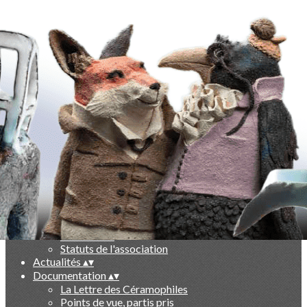
Exporter les lignes sélectionnées
Exporter toutes les colonnes
Exporter uniquement les colonnes affichées
Menu
Ajoutez un logo, un bouton, des réseaux sociaux
Cliquez pour éditer
-
▴
▾
Qui sommes nous ?
▴
▾
Présentation
Le livre des 10 ans
Partenaires
Statuts de l'association
Actualités
▴
▾
Documentation
▴
▾
La Lettre des Céramophiles
Points de vue, partis pris