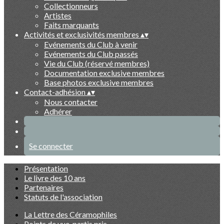
Collectionneurs
Artistes
Faits marquants
Activités et exclusivités membres
▴
▾
Evénements du Club à venir
Evénements du Club passés
Vie du Club (réservé membres)
Documentation exclusive membres
Base photos exclusive membres
Contact-adhésion
▴
▾
Nous contacter
Adhérer
Se connecter
Présentation
Le livre des 10 ans
Partenaires
Statuts de l'association
La Lettre des Céramophiles
Points de vue, partis pris