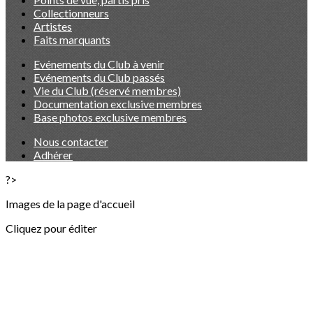
Collectionneurs
Artistes
Faits marquants
Evénements du Club à venir
Evénements du Club passés
Vie du Club (réservé membres)
Documentation exclusive membres
Base photos exclusive membres
Nous contacter
Adhérer
?>
Images de la page d'accueil
Cliquez pour éditer