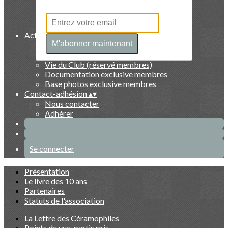
Collectionneurs
Artistes
Faits marquants
Activités et exclusivités membres
▴
▾
M'abonner maintenant
Evénements du Club à venir
Evénements du Club passés
Vie du Club (réservé membres)
Documentation exclusive membres
Base photos exclusive membres
Contact-adhésion
▴
▾
Nous contacter
Adhérer
Se connecter
Présentation
Le livre des 10 ans
Partenaires
Statuts de l'association
La Lettre des Céramophiles
Points de vue, partis pris