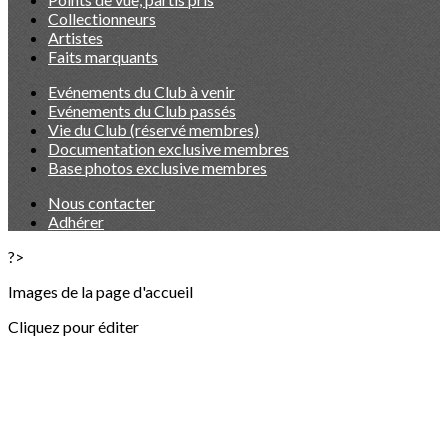
Collectionneurs
Artistes
Faits marquants
Evénements du Club à venir
Evénements du Club passés
Vie du Club (réservé membres)
Documentation exclusive membres
Base photos exclusive membres
Nous contacter
Adhérer
?>
Images de la page d'accueil
Cliquez pour éditer