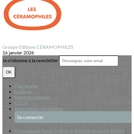
Groupe Editions CERAMOPHILES
16 janvier 2026
Je m'abonne à la newsletter
OK
Plan du site
Licences
Mentions légales
CGUV
Paramétrer vos cookies
Se connecter
Propulsé par AssoConnect, le logiciel des associations