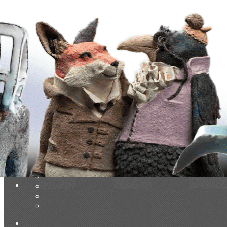
Exporter les lignes sélectionnées
Exporter toutes les colonnes
Exporter uniquement les colonnes affichées
Menu
Ajoutez un logo, un bouton, des réseaux sociaux
Cliquez pour éditer