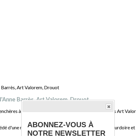
r d'Anne Barrès, Art Valorem, Drouot
enchères à l’Hôtel Drouot à Paris par la maison de ventes Art Valor
ABONNEZ-VOUS À
édé d'une monographie sur l'artiste rédigé par Sabine Sourdoire et
NOTRE NEWSLETTER