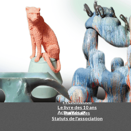
-
▴
▾
Qui sommes nous ?
▴
▾
Présentation
Le livre des 10 ans
Actualités
▴
▾
Partenaires
Statuts de l'association