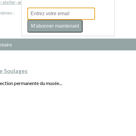
-atelier-anne-barres
hèmes :
M'abonner maintenant
ntaire
e Soulages
llection permanente du musée...