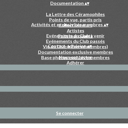
Documentation
▴
▾
La Lettre des Céramophiles
Points de vue, partis pris
Activités et exclusivités membres
▴
▾
Collectionneurs
Artistes
Evénements du Club à venir
Faits marquants
Evénements du Club passés
Contact-adhésion
▴
▾
Vie du Club (réservé membres)
Documentation exclusive membres
Nous contacter
Base photos exclusive membres
Adhérer
Se connecter