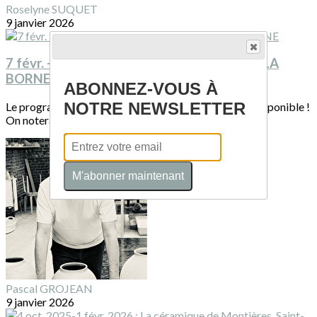
Roselyne SUQUET
9 janvier 2026
7 févr. - 31 déc. 2026 : programme du CCC LA
BORNE
ABONNEZ-VOUS À
NOTRE NEWSLETTER
Le programme du CCCLB pour 2026 est désormais disponible !
On notera une rétrospective de Marc...
M'abonner maintenant
Pascal GROJEAN
9 janvier 2026