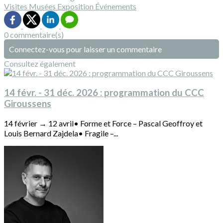
Visites
Musées
Exposition
Événements
0 commentaire(s)
Connectez-vous pour laisser un commentaire
Consultez également
14 févr. - 31 déc. 2026 : programmation du CCC
Giroussens
14 février → 12 avril• Forme et Force – Pascal Geoffroy et
Louis Bernard Zajdela• Fragile –...