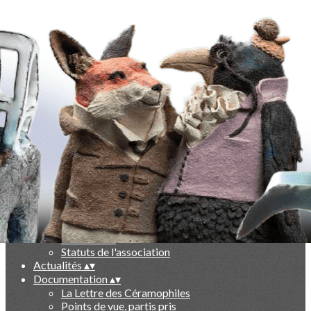
Exporter les lignes sélectionnées
Exporter toutes les colonnes
Exporter uniquement les colonnes affichées
Menu
Ajoutez un logo, un bouton, des réseaux sociaux
Cliquez pour éditer
-
▴
▾
Qui sommes nous ?
▴
▾
Présentation
Le livre des 10 ans
Partenaires
Statuts de l'association
Actualités
▴
▾
Documentation
▴
▾
La Lettre des Céramophiles
Points de vue, partis pris