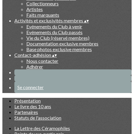
Collectionneurs
Artistes
Faits marquants
Activités et exclusivités membres
▴
▾
Evénements du Club à venir
Evénements du Club passés
Vie du Club (réservé membres)
Documentation exclusive membres
Base photos exclusive membres
Contact-adhésion
▴
▾
Nous contacter
Adhérer
Se connecter
Présentation
Le livre des 10 ans
Partenaires
Statuts de l'association
La Lettre des Céramophiles
Points de vue, partis pris