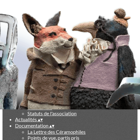
Exporter les lignes sélectionnées
Exporter toutes les colonnes
Exporter uniquement les colonnes affichées
Menu
Ajoutez un logo, un bouton, des réseaux sociaux
Cliquez pour éditer
-
▴
▾
Qui sommes nous ?
▴
▾
Présentation
Le livre des 10 ans
Partenaires
Statuts de l'association
Actualités
▴
▾
Documentation
▴
▾
La Lettre des Céramophiles
Points de vue, partis pris