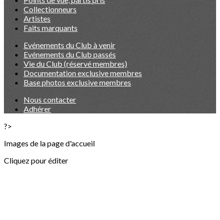
Collectionneurs
Artistes
Faits marquants
Evénements du Club à venir
Evénements du Club passés
Vie du Club (réservé membres)
Documentation exclusive membres
Base photos exclusive membres
Nous contacter
Adhérer
?>
Images de la page d'accueil
Cliquez pour éditer