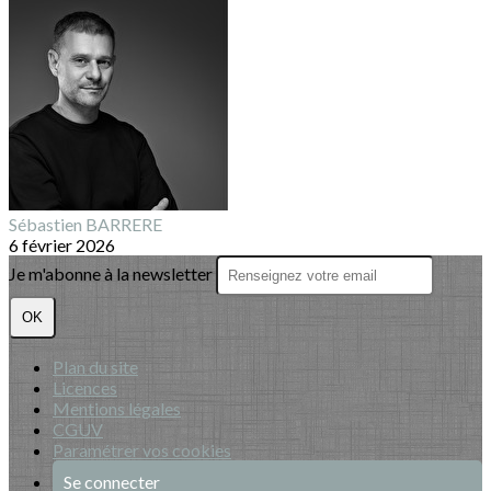
Sébastien BARRERE
6 février 2026
Je m'abonne à la newsletter
OK
Plan du site
Licences
Mentions légales
CGUV
Paramétrer vos cookies
Se connecter