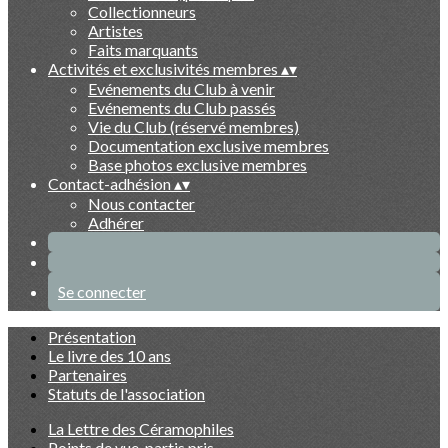
Collectionneurs
Artistes
Faits marquants
Activités et exclusivités membres
▴
▾
Evénements du Club à venir
Evénements du Club passés
Vie du Club (réservé membres)
Documentation exclusive membres
Base photos exclusive membres
Contact-adhésion
▴
▾
Nous contacter
Adhérer
Se connecter
Présentation
Le livre des 10 ans
Partenaires
Statuts de l'association
La Lettre des Céramophiles
Points de vue, partis pris