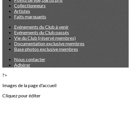
Collectionneurs
Artistes
Faits marquants
Evénements du Club à venir
Evénements du Club passés
Vie du Club (réservé membres)
Documentation exclusive membres
Base photos exclusive membres
Nous contacter
Adhérer
?>
Images de la page d'accueil
Cliquez pour éditer