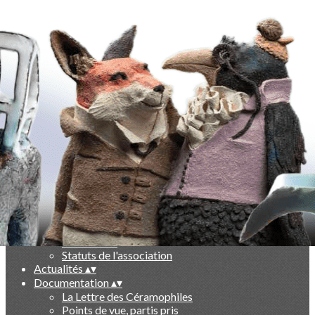
Exporter les lignes sélectionnées
Exporter toutes les colonnes
Exporter uniquement les colonnes affichées
Menu
Ajoutez un logo, un bouton, des réseaux sociaux
Cliquez pour éditer
-
▴
▾
Qui sommes nous ?
▴
▾
Présentation
Le livre des 10 ans
Partenaires
Statuts de l'association
Actualités
▴
▾
Documentation
▴
▾
La Lettre des Céramophiles
Points de vue, partis pris