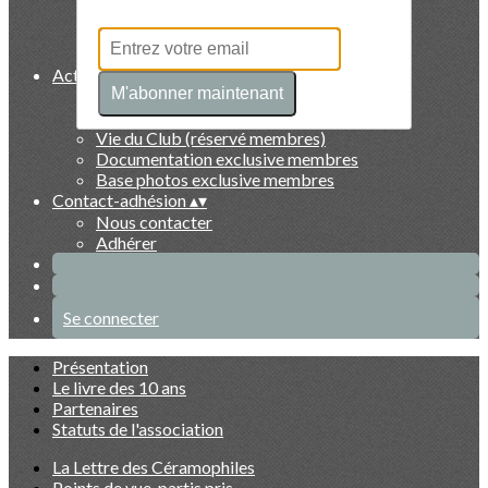
Collectionneurs
Artistes
Faits marquants
Activités et exclusivités membres
▴
▾
M'abonner maintenant
Evénements du Club à venir
Evénements du Club passés
Vie du Club (réservé membres)
Documentation exclusive membres
Base photos exclusive membres
Contact-adhésion
▴
▾
Nous contacter
Adhérer
Se connecter
Présentation
Le livre des 10 ans
Partenaires
Statuts de l'association
La Lettre des Céramophiles
Points de vue, partis pris