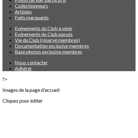
Collectionneurs
Artistes
Faits marquants
Evénements du Club à venir
Evénements du Club passés
Vie du Club (réservé membres)
Documentation exclusive membres
Base photos exclusive membres
Nous contacter
Adhérer
?>
Images de la page d'accueil
Cliquez pour éditer