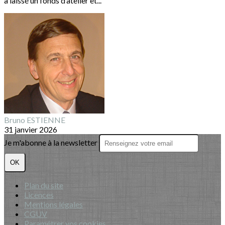
a laissé un fonds d’atelier et...
Bruno ESTIENNE
31 janvier 2026
Je m'abonne à la newsletter
OK
Plan du site
Licences
Mentions légales
CGUV
Paramétrer vos cookies