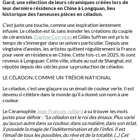
Gard, une sélection de leurs céramiques créées lors de
leur dernière résidence en Chine à Longquan, lieu
historique des fameuses pièces en céladon.
C’est juste une touche, comme une inspiration lentement
infusée. Le céladon est là, sans inonder les créations du couple
de céramistes.
Daphne Corregan
et Gilles Suffren ont pris le
temps de s’immerger dans un univers particulier. Depuis une
vingtaine d’années, les artistes quittent régulièrement la France
pour venir en résidence en Chine. Cette fois-ci, en 2025, ils sont
revenus à Longquan. Cette ville, située au sud de Shanghaï, est
réputée depuis des siècles pour sa production de céladon.
LE CÉLADON, COMME UN TRÉSOR NATIONAL
Le céladon, c’est une glaçure ou un émail de couleur verte. Il est
devenu si célèbre dans le monde qu’il a donné son nom à une
couleur.
Le Céramophile
Jean-François Juillard
a su trouver les mots
justes pour définir :
"Le céladon est le roi des émaux. Plus varié
qu'aucun autre dans sa couleur, dans sa matière, dans son éclat,
il possède la magie de l'indétermination et de l'infini. Il est
l'émail de tous les possibles, du rêve et de la totalité. (...) Cet