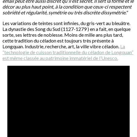
émail peut être aussi discret qu'il est secret. Il sert la forme et le
décor au plus haut point, à la condition que ceux-ci respectent
sobriété et régularité, symétrie ou très discrète dissymétrie."
Les variations de teintes sont infinies, du gris-vert au bleuâtre.
La dynastie des Song du Sud (1127-1279 ) en a fait, en quelque
sorte, ses lettres de noblesse. Moins de mille ans plus tard,
cette tradition du céladon est toujours très présente à
Longquan. Industrie, recherche, art, la ville vibre céladon.
La
“technologie de cuisson traditionnelle du céladon de Longquan”
est même classée au patrimoine immatériel de l’Unesco.