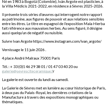
Né en 1983 à Bogotá (Colombie), Iván Argote est plasticien, à
la Villa Médicis 2021-2022, en résidence à Sèvres 2025-2026.
Il présente trois séries d’œuvres qui interrogent notre rapport
au patrimoine, aux figures de pouvoir et aux relations sensibles
entre les êtres. Le titre en espagnol de l’exposition Mala Hierba
fait référence aux mauvaises herbes. Au sens figuré, il désigne
aussi quelqu’un de négatif ou nuisible.
Suivre Ivan Argote https://www.instagram.com/ivan_argote/
Vernissage le 11 juin 2026 .
4 place André Malraux 75001 Paris
Tél. : + 33 (0)1 46 29 38 01 / 01 47 03 40 20 ou
galerie@sevresciteceramique.f
r
La galerie est ouverte du lundi au samedi.
La Galerie de Sèvres met en lumière au cœur historique de Paris,
à deux pas du Palais-Royal, les dernières créations de la
Manufacture à travers des expositions monographiques ou
thématiques.