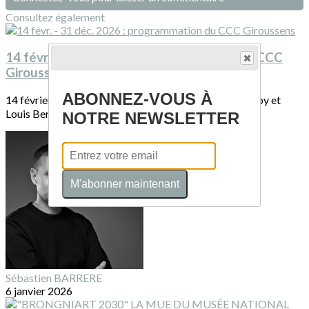
Consultez également
14 févr. - 31 déc. 2026 : programmation du CCC
Giroussens
ABONNEZ-VOUS À
14 février → 12 avril• Forme et Force – Pascal Geoffroy et
Louis Bernard Zajdela• Fragile –...
NOTRE NEWSLETTER
M'abonner maintenant
Sébastien BARRERE
6 janvier 2026