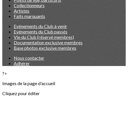
Collectionneurs
Artistes
Faits marquants
Evénements du Club à venir
Evénements du Club passés
Vie du Club (réservé membres)
Documentation exclusive membres
Base photos exclusive membres
Nous contacter
Adhérer
?>
Images de la page d'accueil
Cliquez pour éditer