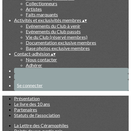
Collectionneurs
Artistes
Faits marquants
Activités et exclusivités membres
▴
▾
Evénements du Club à venir
Evénements du Club passés
Vie du Club (réservé membres)
Documentation exclusive membres
Base photos exclusive membres
Contact-adhésion
▴
▾
Nous contacter
Adhérer
Se connecter
Présentation
Le livre des 10 ans
Partenaires
Statuts de l'association
La Lettre des Céramophiles
Points de vue, partis pris