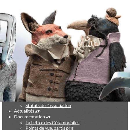
Exporter les lignes sélectionnées
Exporter toutes les colonnes
Exporter uniquement les colonnes affichées
Menu
Ajoutez un logo, un bouton, des réseaux sociaux
Cliquez pour éditer
-
▴
▾
Qui sommes nous ?
▴
▾
Présentation
Le livre des 10 ans
Partenaires
Statuts de l'association
Actualités
▴
▾
Documentation
▴
▾
La Lettre des Céramophiles
Points de vue, partis pris