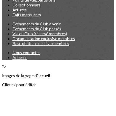
Collectionneurs
Artistes
Faits marquants
Evénements du Club à venir
Evénements du Club passés
Vie du Club (réservé membres)
Documentation exclusive membres
Base photos exclusive membres
Nous contacter
Adhérer
?>
Images de la page d'accueil
Cliquez pour éditer