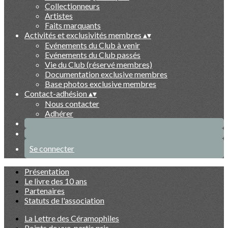
Collectionneurs
Artistes
Faits marquants
Activités et exclusivités membres
▴
▾
Evénements du Club à venir
Evénements du Club passés
Vie du Club (réservé membres)
Documentation exclusive membres
Base photos exclusive membres
Contact-adhésion
▴
▾
Nous contacter
Adhérer
Se connecter
Présentation
Le livre des 10 ans
Partenaires
Statuts de l'association
La Lettre des Céramophiles
Points de vue, partis pris