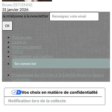
Bruno ESTIENNE
31 janvier 2026
Je m'abonne à la newsletter
OK
Plan du site
Licences
Mentions légales
CGUV
Paramétrer vos cookies
Se connecter
Propulsé par AssoConnect, le logiciel des associations
Culturelles
Vos choix en matière de confidentialité
Notification lors de la collecte