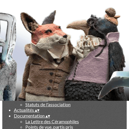
Exporter les lignes sélectionnées
Exporter toutes les colonnes
Exporter uniquement les colonnes affichées
Menu
Ajoutez un logo, un bouton, des réseaux sociaux
Cliquez pour éditer
-
▴
▾
Qui sommes nous ?
▴
▾
Présentation
Le livre des 10 ans
Partenaires
Statuts de l'association
Actualités
▴
▾
Documentation
▴
▾
La Lettre des Céramophiles
Points de vue, partis pris