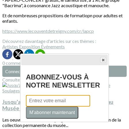
"Bacrima", à consonance Jazz acoustique et manouche.
Et de nombreuses propositions de formatiopn pour adultes et
enfants.
https://www.lecouventdetreigny.com/cr/lapcp
Découvrez davantage d'articles sur ces thèmes :
Artistes
Exposition
Événements
0 commentaire(s)
Connectez-vous pour laisser un commentaire
ABONNEZ-VOUS À
Consultez également
NOTRE NEWSLETTER
Jusqu'au 22 mars 2026 : Bernard Dejonghe au
Musée Soulages
M'abonner maintenant
Les oeuvres de Bernard Dejonghe sont installées au sein de la
collection permanente du musée...