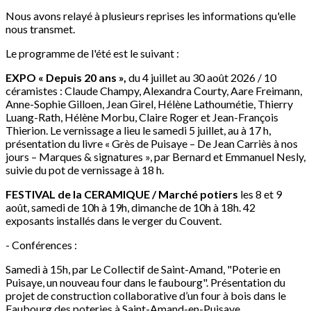
Nous avons relayé à plusieurs reprises les informations qu'elle
nous transmet.
Le programme de l'été est le suivant :
EXPO « Depuis 20 ans »,
du 4 juillet au 30 août 2026 / 10
céramistes : Claude Champy, Alexandra Courty, Aare Freimann,
Anne-Sophie Gilloen, Jean Girel, Hélène Lathoumétie, Thierry
Luang-Rath, Hélène Morbu, Claire Roger et Jean-François
Thierion. Le vernissage a lieu le samedi 5 juillet, au à 17 h,
présentation du livre « Grès de Puisaye – De Jean Carriès à nos
jours – Marques & signatures », par Bernard et Emmanuel Nesly,
suivie du pot de vernissage à 18 h.
FESTIVAL de la CERAMIQUE / Marché potiers
les 8 et 9
août, samedi de 10h à 19h, dimanche de 10h à 18h. 42
exposants installés dans le verger du Couvent.
- Conférences :
Samedi à 15h, par Le Collectif de Saint-Amand, "Poterie en
Puisaye, un nouveau four dans le faubourg". Présentation du
projet de construction collaborative d’un four à bois dans le
Faubourg des poteries à Saint-Amand-en-Puisaye.