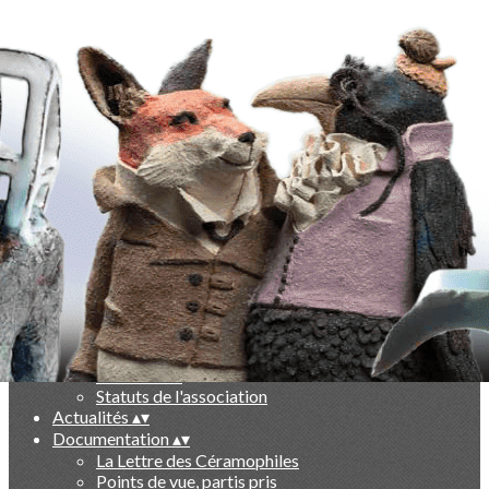
Exporter les lignes sélectionnées
Exporter toutes les colonnes
Exporter uniquement les colonnes affichées
Menu
Ajoutez un logo, un bouton, des réseaux sociaux
Cliquez pour éditer
-
▴
▾
Qui sommes nous ?
▴
▾
Présentation
Le livre des 10 ans
Partenaires
Statuts de l'association
Actualités
▴
▾
Documentation
▴
▾
La Lettre des Céramophiles
Points de vue, partis pris