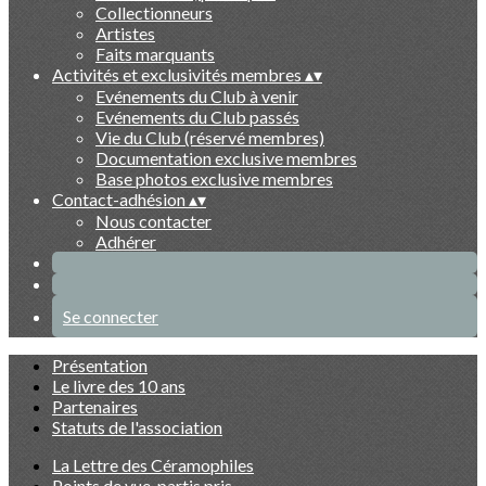
Collectionneurs
Artistes
Faits marquants
Activités et exclusivités membres
▴
▾
Evénements du Club à venir
Evénements du Club passés
Vie du Club (réservé membres)
Documentation exclusive membres
Base photos exclusive membres
Contact-adhésion
▴
▾
Nous contacter
Adhérer
Se connecter
Présentation
Le livre des 10 ans
Partenaires
Statuts de l'association
La Lettre des Céramophiles
Points de vue, partis pris