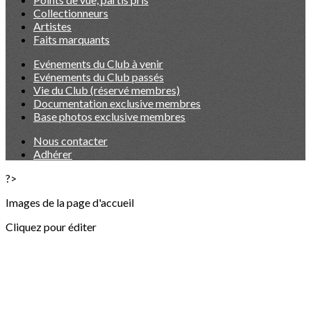
Collectionneurs
Artistes
Faits marquants
Evénements du Club à venir
Evénements du Club passés
Vie du Club (réservé membres)
Documentation exclusive membres
Base photos exclusive membres
Nous contacter
Adhérer
?>
Images de la page d'accueil
Cliquez pour éditer