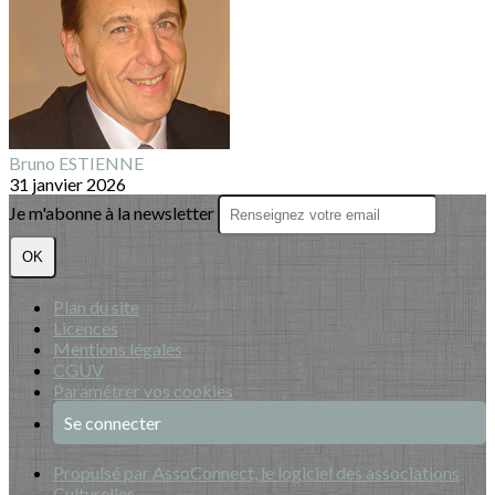
Bruno ESTIENNE
31 janvier 2026
Je m'abonne à la newsletter
OK
Plan du site
Licences
Mentions légales
CGUV
Paramétrer vos cookies
Se connecter
Propulsé par AssoConnect, le logiciel des associations
Culturelles