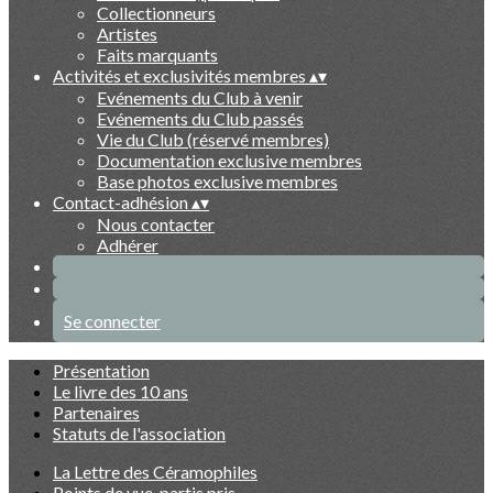
Collectionneurs
Artistes
Faits marquants
Activités et exclusivités membres
▴
▾
Evénements du Club à venir
Evénements du Club passés
Vie du Club (réservé membres)
Documentation exclusive membres
Base photos exclusive membres
Contact-adhésion
▴
▾
Nous contacter
Adhérer
Se connecter
Présentation
Le livre des 10 ans
Partenaires
Statuts de l'association
La Lettre des Céramophiles
Points de vue, partis pris