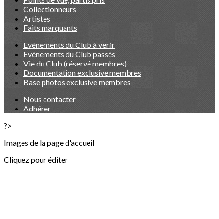
Collectionneurs
Artistes
Faits marquants
Evénements du Club à venir
Evénements du Club passés
Vie du Club (réservé membres)
Documentation exclusive membres
Base photos exclusive membres
Nous contacter
Adhérer
?>
Images de la page d'accueil
Cliquez pour éditer