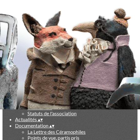
Exporter les lignes sélectionnées
Exporter toutes les colonnes
Exporter uniquement les colonnes affichées
Menu
Ajoutez un logo, un bouton, des réseaux sociaux
Cliquez pour éditer
-
▴
▾
Qui sommes nous ?
▴
▾
Présentation
Le livre des 10 ans
Partenaires
Statuts de l'association
Actualités
▴
▾
Documentation
▴
▾
La Lettre des Céramophiles
Points de vue, partis pris