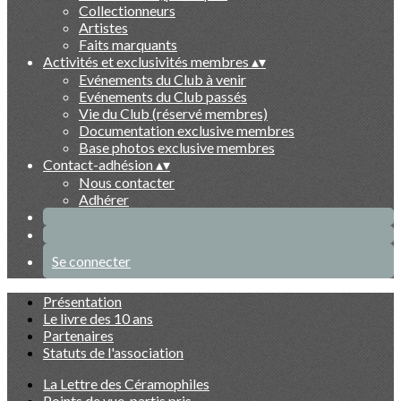
Collectionneurs
Artistes
Faits marquants
Activités et exclusivités membres
▴
▾
Evénements du Club à venir
Evénements du Club passés
Vie du Club (réservé membres)
Documentation exclusive membres
Base photos exclusive membres
Contact-adhésion
▴
▾
Nous contacter
Adhérer
Se connecter
Présentation
Le livre des 10 ans
Partenaires
Statuts de l'association
La Lettre des Céramophiles
Points de vue, partis pris