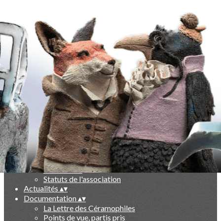
Exporter les lignes sélectionnées
Exporter toutes les colonnes
Exporter uniquement les colonnes affichées
Menu
Ajoutez un logo, un bouton, des réseaux sociaux
Cliquez pour éditer
-
▴
▾
Qui sommes nous ?
▴
▾
Présentation
Le livre des 10 ans
Partenaires
Statuts de l'association
Actualités
▴
▾
Documentation
▴
▾
La Lettre des Céramophiles
Points de vue, partis pris