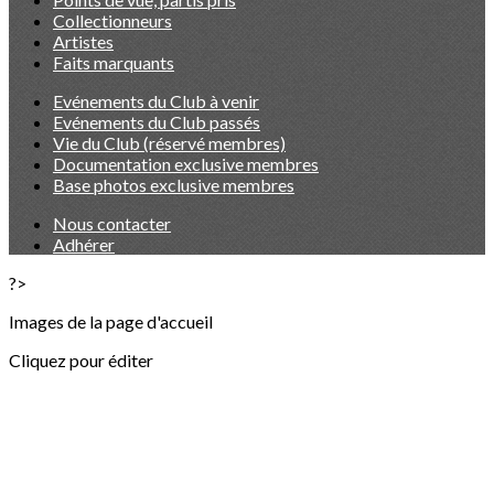
Collectionneurs
Artistes
Faits marquants
Evénements du Club à venir
Evénements du Club passés
Vie du Club (réservé membres)
Documentation exclusive membres
Base photos exclusive membres
Nous contacter
Adhérer
?>
Images de la page d'accueil
Cliquez pour éditer