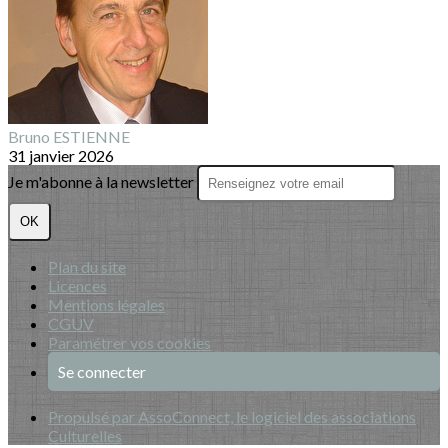
Bruno ESTIENNE
31 janvier 2026
Je m'abonne à la newsletter
OK
Plan du site
Licences
Mentions légales
CGUV
Paramétrer vos cookies
Se connecter
Propulsé par AssoConnect, le logiciel des associations
Culturelles