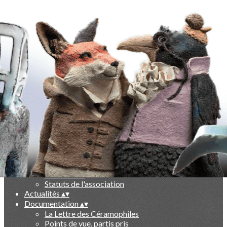
Exporter les lignes sélectionnées
Exporter toutes les colonnes
Exporter uniquement les colonnes affichées
Menu
Ajoutez un logo, un bouton, des réseaux sociaux
Cliquez pour éditer
-
▴
▾
Qui sommes nous ?
▴
▾
Présentation
Le livre des 10 ans
Partenaires
Statuts de l'association
Actualités
▴
▾
Documentation
▴
▾
La Lettre des Céramophiles
Points de vue, partis pris