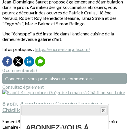
Jean-Dominique Sauret propose également une déambulation
dans le jardin. Au milieu des ginko, camélias et rosiers, vous
pourrez découvrir des oeuvres de Patrick Crulis, Hélène
Néraud, Robert Roy, Bénédicte Beaune, Tahia Strika et des
"Engobés", Marie Balme et Simon Bellogo.
Une "échoppe" a été installée dans l'ancienne cuisine de la
demeure devenue galerie d'art.
Infos pratiques :
https://encre-et-argile.com/
0 commentaire(s)
Connectez-vous pour laisser un commentaire
Consultez également
8 août-4 septembre : Grégoire Lemaire à
Châtillon-sur-Loire
Samedi 8 août s’ouvrira la prochaine exposition de Grégoire
ABONNEZ-VOUS À
Lemaire « Entre Terre et Lumière" à...