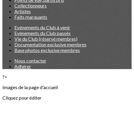
Collectionneurs
Artistes
Faits marquants
Evénements du Club à venir
Evénements du Club passés
Vie du Club (réservé membres)
Documentation exclusive membres
Base photos exclusive membres
Nous contacter
Adhérer
?>
Images de la page d'accueil
Cliquez pour éditer