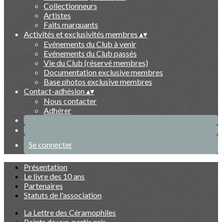
Collectionneurs
Artistes
Faits marquants
Activités et exclusivités membres
▴
▾
Evénements du Club à venir
Evénements du Club passés
Vie du Club (réservé membres)
Documentation exclusive membres
Base photos exclusive membres
Contact-adhésion
▴
▾
Nous contacter
Adhérer
Se connecter
Présentation
Le livre des 10 ans
Partenaires
Statuts de l'association
La Lettre des Céramophiles
Points de vue, partis pris