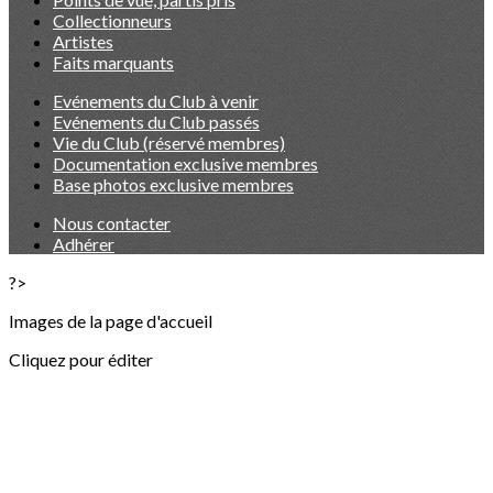
Collectionneurs
Artistes
Faits marquants
Evénements du Club à venir
Evénements du Club passés
Vie du Club (réservé membres)
Documentation exclusive membres
Base photos exclusive membres
Nous contacter
Adhérer
?>
Images de la page d'accueil
Cliquez pour éditer