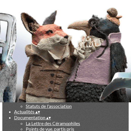
Exporter les lignes sélectionnées
Exporter toutes les colonnes
Exporter uniquement les colonnes affichées
Menu
Ajoutez un logo, un bouton, des réseaux sociaux
Cliquez pour éditer
-
▴
▾
Qui sommes nous ?
▴
▾
Présentation
Le livre des 10 ans
Partenaires
Statuts de l'association
Actualités
▴
▾
Documentation
▴
▾
La Lettre des Céramophiles
Points de vue, partis pris