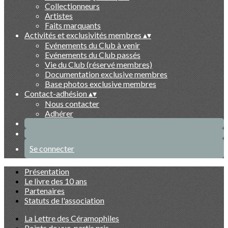
Collectionneurs
Artistes
Faits marquants
Activités et exclusivités membres
▴
▾
Evénements du Club à venir
Evénements du Club passés
Vie du Club (réservé membres)
Documentation exclusive membres
Base photos exclusive membres
Contact-adhésion
▴
▾
Nous contacter
Adhérer
Se connecter
Présentation
Le livre des 10 ans
Partenaires
Statuts de l'association
La Lettre des Céramophiles
Points de vue, partis pris