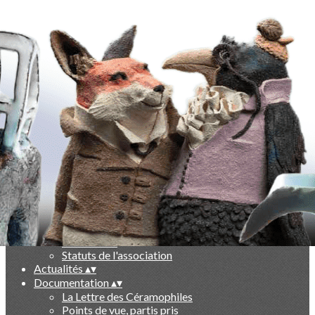
Exporter les lignes sélectionnées
Exporter toutes les colonnes
Exporter uniquement les colonnes affichées
Menu
Ajoutez un logo, un bouton, des réseaux sociaux
Cliquez pour éditer
-
▴
▾
Qui sommes nous ?
▴
▾
Présentation
Le livre des 10 ans
Partenaires
Statuts de l'association
Actualités
▴
▾
Documentation
▴
▾
La Lettre des Céramophiles
Points de vue, partis pris