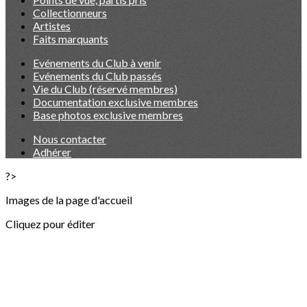
Collectionneurs
Artistes
Faits marquants
Evénements du Club à venir
Evénements du Club passés
Vie du Club (réservé membres)
Documentation exclusive membres
Base photos exclusive membres
Nous contacter
Adhérer
?>
Images de la page d'accueil
Cliquez pour éditer