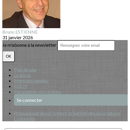
Bruno ESTIENNE
31 janvier 2026
Je m'abonne à la newsletter
OK
Plan du site
Licences
Mentions légales
CGUV
Paramétrer vos cookies
Se connecter
Propulsé par AssoConnect, le logiciel des associations
Culturelles