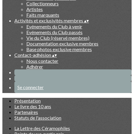
Collectionneurs
Artistes
Faits marquants
Activités et exclusivités membres
▴
▾
Evénements du Club à venir
Evénements du Club passés
Vie du Club (réservé membres)
Documentation exclusive membres
Base photos exclusive membres
Contact-adhésion
▴
▾
Nous contacter
Adhérer
Se connecter
Présentation
Le livre des 10 ans
Partenaires
Statuts de l'association
La Lettre des Céramophiles
Points de vue, partis pris