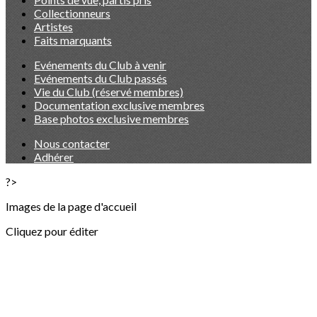
Collectionneurs
Artistes
Faits marquants
Evénements du Club à venir
Evénements du Club passés
Vie du Club (réservé membres)
Documentation exclusive membres
Base photos exclusive membres
Nous contacter
Adhérer
?>
Images de la page d'accueil
Cliquez pour éditer