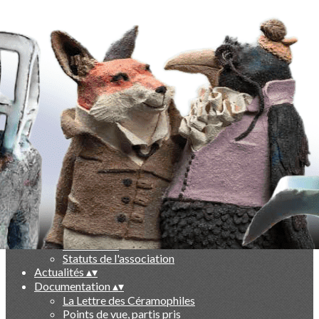
Exporter les lignes sélectionnées
Exporter toutes les colonnes
Exporter uniquement les colonnes affichées
Menu
Ajoutez un logo, un bouton, des réseaux sociaux
Cliquez pour éditer
-
▴
▾
Qui sommes nous ?
▴
▾
Présentation
Le livre des 10 ans
Partenaires
Statuts de l'association
Actualités
▴
▾
Documentation
▴
▾
La Lettre des Céramophiles
Points de vue, partis pris