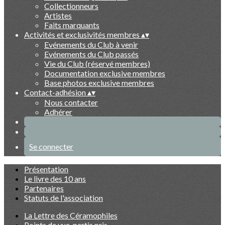
Collectionneurs
Artistes
Faits marquants
Activités et exclusivités membres
▴
▾
Evénements du Club à venir
Evénements du Club passés
Vie du Club (réservé membres)
Documentation exclusive membres
Base photos exclusive membres
Contact-adhésion
▴
▾
Nous contacter
Adhérer
Se connecter
Présentation
Le livre des 10 ans
Partenaires
Statuts de l'association
La Lettre des Céramophiles
Points de vue, partis pris