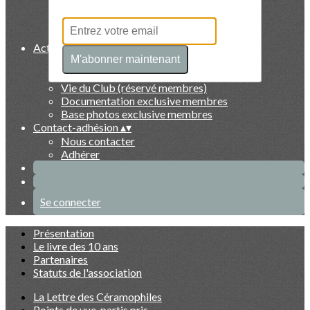
Collectionneurs
Artistes
Faits marquants
Activités et exclusivités membres
▴
▾
M'abonner maintenant
Evénements du Club à venir
Evénements du Club passés
Vie du Club (réservé membres)
Documentation exclusive membres
Base photos exclusive membres
Contact-adhésion
▴
▾
Nous contacter
Adhérer
Se connecter
Présentation
Le livre des 10 ans
Partenaires
Statuts de l'association
La Lettre des Céramophiles
Points de vue, partis pris