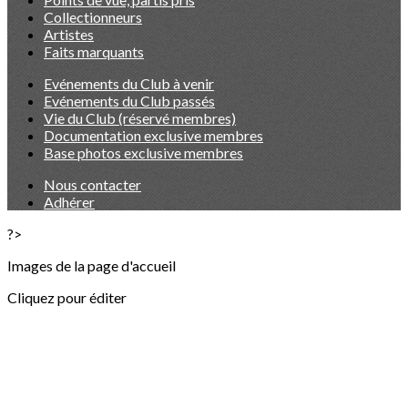
Collectionneurs
Artistes
Faits marquants
Evénements du Club à venir
Evénements du Club passés
Vie du Club (réservé membres)
Documentation exclusive membres
Base photos exclusive membres
Nous contacter
Adhérer
?>
Images de la page d'accueil
Cliquez pour éditer