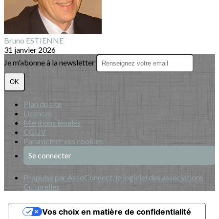
Bruno ESTIENNE
31 janvier 2026
Je m'abonne à la newsletter
OK
Plan du site
Licences
Mentions légales
CGUV
Paramétrer vos cookies
Se connecter
Propulsé par AssoConnect, le logiciel des associations
Culturelles
Vos choix en matière de confidentialité