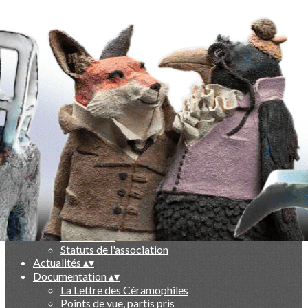
Exporter les lignes sélectionnées
Exporter toutes les colonnes
Exporter uniquement les colonnes affichées
Menu
Ajoutez un logo, un bouton, des réseaux sociaux
Cliquez pour éditer
-
▴
▾
Qui sommes nous ?
▴
▾
Présentation
Le livre des 10 ans
Partenaires
Statuts de l'association
Actualités
▴
▾
Documentation
▴
▾
La Lettre des Céramophiles
Points de vue, partis pris