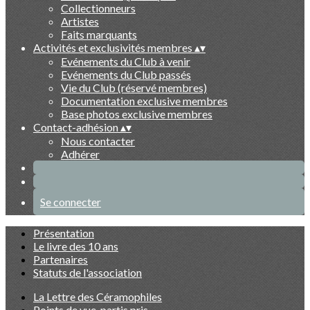
Collectionneurs
Artistes
Faits marquants
Activités et exclusivités membres
▴
▾
Evénements du Club à venir
Evénements du Club passés
Vie du Club (réservé membres)
Documentation exclusive membres
Base photos exclusive membres
Contact-adhésion
▴
▾
Nous contacter
Adhérer
Se connecter
Présentation
Le livre des 10 ans
Partenaires
Statuts de l'association
La Lettre des Céramophiles
Points de vue, partis pris