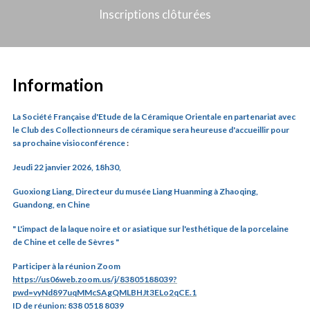
Inscriptions clôturées
Information
La Société Française d'Etude de la Céramique Orientale en partenariat avec
le Club des Collectionneurs de céramique sera heureuse d'accueillir pour
sa prochaine visioconférence
:
Jeudi 22 janvier 2026, 18h30,
Guoxiong Liang,
Directeur du musée Liang Huanming à Zhaoqing,
Guandong, en Chine
" L'impact de la laque noire et or asiatique sur l'esthétique de la porcelaine
de Chine et celle de Sèvres "
Participer à la réunion Zoom
https://us06web.zoom.us/j/83805188039?
pwd=vyNd897uqMMcSAgQMLBHJt3ELo2qCE.1
ID de réunion: 838 0518 8039