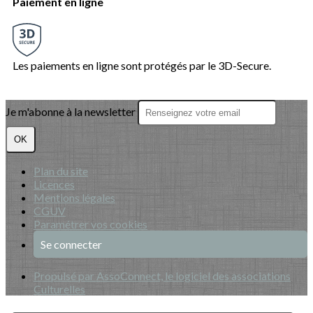
Paiement en ligne
Les paiements en ligne sont protégés par le 3D-Secure.
Je m'abonne à la newsletter
OK
Plan du site
Licences
Mentions légales
CGUV
Paramétrer vos cookies
Se connecter
Propulsé par AssoConnect, le logiciel des associations
Culturelles