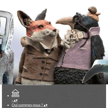
Exporter les lignes sélectionnées
Exporter toutes les colonnes
Exporter uniquement les colonnes affichées
Menu
<
>
Evénements du Club à venir
Evénements du Club passés
Vie du Club (réservé membres)
Documentation exclusive membres
Base photos exclusive membres
Ajoutez un logo, un bouton, des réseaux sociaux
Cliquez pour éditer
-
▴
▾
Qui sommes nous ?
▴
▾