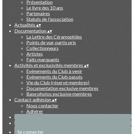
Présentation
Le livre des 10 ans
Partenaires
Statuts de l'association
Actualités
▴
▾
Documentation
▴
▾
La Lettre des Céramophiles
Points de vue, partis pris
Collectionneurs
Artistes
Faits marquants
Activités et exclusivités membres
▴
▾
Evénements du Club à venir
Evénements du Club passés
Vie du Club (réservé membres)
Documentation exclusive membres
Base photos exclusive membres
Contact-adhésion
▴
▾
Nous contacter
Adhérer
Se connecter