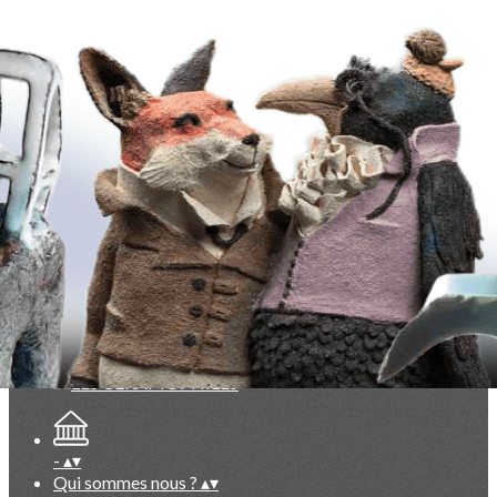
Exporter les lignes sélectionnées
Exporter toutes les colonnes
Exporter uniquement les colonnes affichées
Menu
<
>
Evénements du Club à venir
Evénements du Club passés
Vie du Club (réservé membres)
Documentation exclusive membres
Base photos exclusive membres
Ajoutez un logo, un bouton, des réseaux sociaux
Cliquez pour éditer
-
▴
▾
Qui sommes nous ?
▴
▾