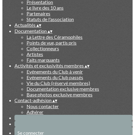
Présentation
Le livre des 10 ans
Partenaires
Statuts de l'association
Actualités
▴
▾
Documentation
▴
▾
La Lettre des Céramophiles
Points de vue, partis pris
Collectionneurs
Artistes
Faits marquants
Activités et exclusivités membres
▴
▾
Evénements du Club à venir
Evénements du Club passés
Vie du Club (réservé membres)
Documentation exclusive membres
Base photos exclusive membres
Contact-adhésion
▴
▾
Nous contacter
Adhérer
Se connecter