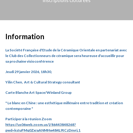
Inscriptions clôturées
Information
La Société Française d'Etude de la Céramique Orientale en partenariat avec
le Club des Collectionneurs de céramique sera heureuse d'accueillir pour
sa prochaine visioconférence
Jeudi 29 janvier 2026, 18h30,
Yilin Chen,
Art & Cultural Strategy consultant
Carte Blanche Art Space/Winland Group
" Le blanc en Chine : une esthétique millénaire entre tradition et création
contemporaine "
Participer à la réunion Zoom
https://us06web.zoom.us/j/86443848268?
pwd=ksIuPMq0ZxraANMHw484L9tCzDnvrj.1