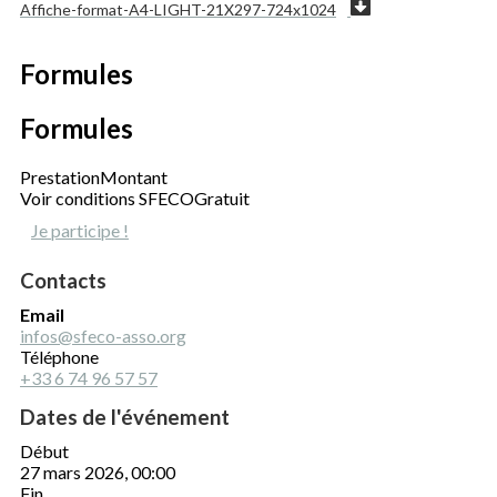
Affiche-format-A4-LIGHT-21X297-724x1024
Formules
Formules
Prestation
Montant
Voir conditions SFECO
Gratuit
Je participe !
Contacts
Email
infos@sfeco-asso.org
Téléphone
+33 6 74 96 57 57
Dates de l'événement
Début
27 mars 2026, 00:00
Fin