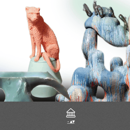
-
▴
▾