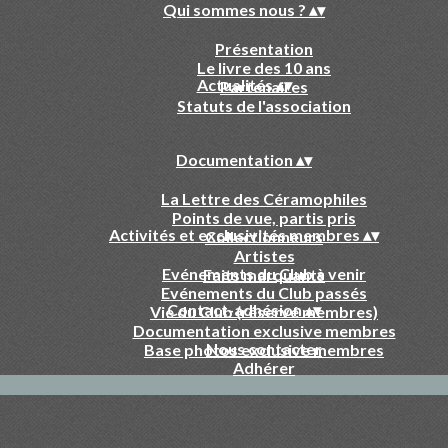
Qui sommes nous ?
▴
▾
Présentation
Le livre des 10 ans
Actualités
▴
▾
Partenaires
Statuts de l'association
Documentation
▴
▾
La Lettre des Céramophiles
Points de vue, partis pris
Activités et exclusivités membres
▴
▾
Collectionneurs
Artistes
Evénements du Club à venir
Faits marquants
Evénements du Club passés
Contact-adhésion
▴
▾
Vie du Club (réservé membres)
Documentation exclusive membres
Nous contacter
Base photos exclusive membres
Adhérer