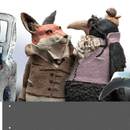
Exporter les lignes sélectionnées
Exporter toutes les colonnes
Exporter uniquement les colonnes affichées
Menu
<
>
Evénements du Club à venir
Evénements du Club passés
Vie du Club (réservé membres)
Documentation exclusive membres
Base photos exclusive membres
Ajoutez un logo, un bouton, des réseaux sociaux
Cliquez pour éditer