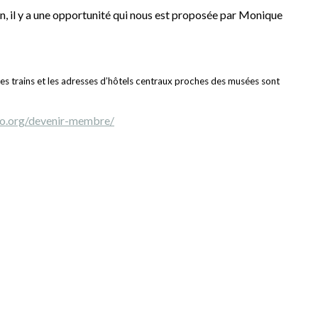
on, il y a une opportunité qui nous est proposée par Monique
 des trains et les adresses d’hôtels centraux proches des musées sont
sso.org/devenir-membre/