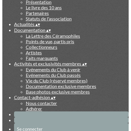
Présentation
Le livre des 10 ans
Partenaires
Statuts de l'association
Actualités
▴
▾
Documentation
▴
▾
La Lettre des Céramophiles
Points de vue, partis pris
Collectionneurs
Artistes
Faits marquants
Activités et exclusivités membres
▴
▾
Evénements du Club à venir
Evénements du Club passés
Vie du Club (réservé membres)
Documentation exclusive membres
Base photos exclusive membres
Contact-adhésion
▴
▾
Nous contacter
Adhérer
Se connecter