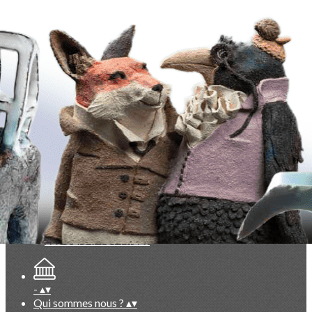
Exporter les lignes sélectionnées
Exporter toutes les colonnes
Exporter uniquement les colonnes affichées
Menu
<
>
Evénements du Club à venir
Evénements du Club passés
Vie du Club (réservé membres)
Documentation exclusive membres
Base photos exclusive membres
Ajoutez un logo, un bouton, des réseaux sociaux
Cliquez pour éditer
-
▴
▾
Qui sommes nous ?
▴
▾