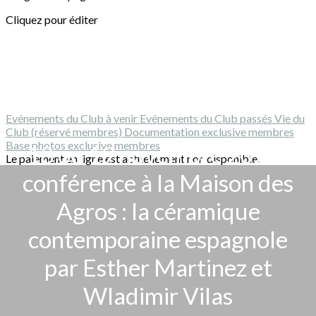
Cliquez pour éditer
Evénements du Club à venir
Evénements du Club passés
Vie du
Club (réservé membres)
Documentation exclusive membres
Base photos exclusive membres
18 ou 19 novembre 2026 :
Le paiement en ligne est actuellement non disponible.
conférence à la Maison des
Agros : la céramique
contemporaine espagnole
par Esther Martinez et
Wladimir Vilas