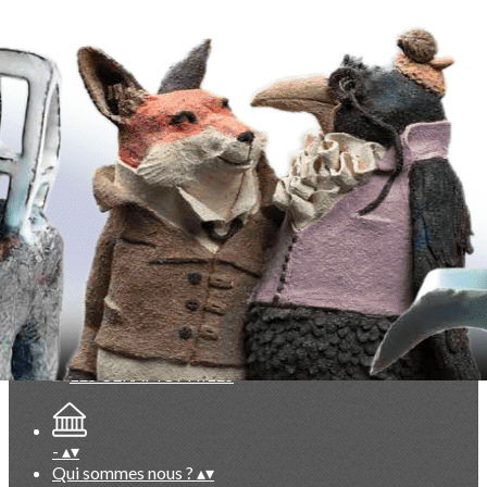
Exporter les lignes sélectionnées
Exporter toutes les colonnes
Exporter uniquement les colonnes affichées
Menu
<
>
Evénements du Club à venir
Evénements du Club passés
Vie du Club (réservé membres)
Documentation exclusive membres
Base photos exclusive membres
Ajoutez un logo, un bouton, des réseaux sociaux
Cliquez pour éditer
-
▴
▾
Qui sommes nous ?
▴
▾