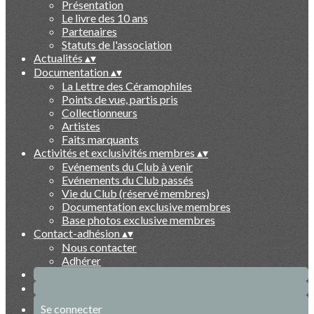
Présentation
Le livre des 10 ans
Partenaires
Statuts de l'association
Actualités
▴
▾
Documentation
▴
▾
La Lettre des Céramophiles
Points de vue, partis pris
Collectionneurs
Artistes
Faits marquants
Activités et exclusivités membres
▴
▾
Evénements du Club à venir
Evénements du Club passés
Vie du Club (réservé membres)
Documentation exclusive membres
Base photos exclusive membres
Contact-adhésion
▴
▾
Nous contacter
Adhérer
Se connecter