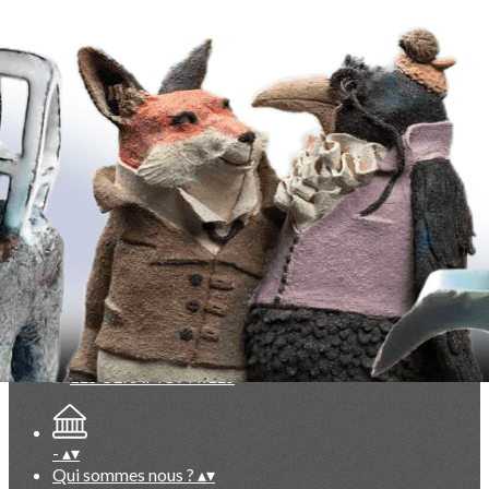
Exporter les lignes sélectionnées
Exporter toutes les colonnes
Exporter uniquement les colonnes affichées
Menu
<
>
Evénements du Club à venir
Evénements du Club passés
Vie du Club (réservé membres)
Documentation exclusive membres
Base photos exclusive membres
Ajoutez un logo, un bouton, des réseaux sociaux
Cliquez pour éditer
-
▴
▾
Qui sommes nous ?
▴
▾