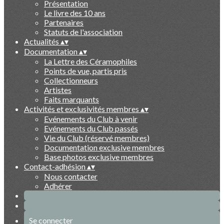
Présentation
Le livre des 10 ans
Partenaires
Statuts de l'association
Actualités
▴
▾
Documentation
▴
▾
La Lettre des Céramophiles
Points de vue, partis pris
Collectionneurs
Artistes
Faits marquants
Activités et exclusivités membres
▴
▾
Evénements du Club à venir
Evénements du Club passés
Vie du Club (réservé membres)
Documentation exclusive membres
Base photos exclusive membres
Contact-adhésion
▴
▾
Nous contacter
Adhérer
Se connecter