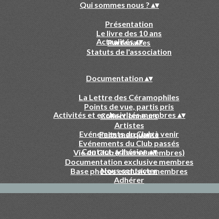
Qui sommes nous ?
▴
▾
Présentation
Le livre des 10 ans
Actualités
▴
▾
Partenaires
Statuts de l'association
Documentation
▴
▾
La Lettre des Céramophiles
Points de vue, partis pris
Activités et exclusivités membres
▴
▾
Collectionneurs
Artistes
Evénements du Club à venir
Faits marquants
Evénements du Club passés
Contact-adhésion
▴
▾
Vie du Club (réservé membres)
Documentation exclusive membres
Nous contacter
Base photos exclusive membres
Adhérer