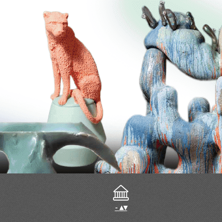
-
▴
▾