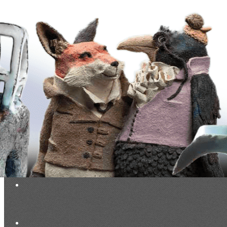
Exporter les lignes sélectionnées
Exporter toutes les colonnes
Exporter uniquement les colonnes affichées
Menu
<
>
Evénements du Club à venir
Evénements du Club passés
Vie du Club (réservé membres)
Documentation exclusive membres
Base photos exclusive membres
Ajoutez un logo, un bouton, des réseaux sociaux
Cliquez pour éditer