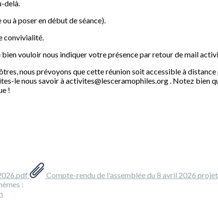
u-delà.
e ou à poser en début de séance).
 convivialité.
 bien vouloir nous indiquer votre présence par retour de mail act
nôtres, nous prévoyons que cette réunion soit accessible à distanc
aites-le nous savoir à activites@lesceramophiles.org . Notez bien 
ue !
2026.pdf
Compte-rendu de l'assemblée du 8 avril 2026 proje
hèmes :
n