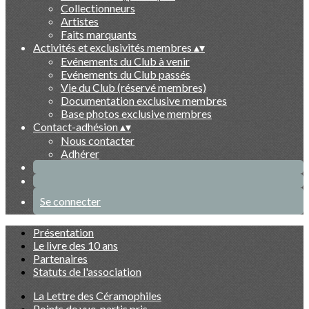
Collectionneurs
Artistes
Faits marquants
Activités et exclusivités membres
▴
▾
Evénements du Club à venir
Evénements du Club passés
Vie du Club (réservé membres)
Documentation exclusive membres
Base photos exclusive membres
Contact-adhésion
▴
▾
Nous contacter
Adhérer
Se connecter
Présentation
Le livre des 10 ans
Partenaires
Statuts de l'association
La Lettre des Céramophiles
Points de vue, partis pris