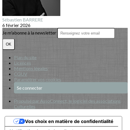
Sébastien BARRERE
6 février 2026
Je m'abonne à la newsletter
OK
Plan du site
Licences
Mentions légales
CGUV
Paramétrer vos cookies
Se connecter
Propulsé par AssoConnect, le logiciel des associations
Culturelles
Vos choix en matière de confidentialité