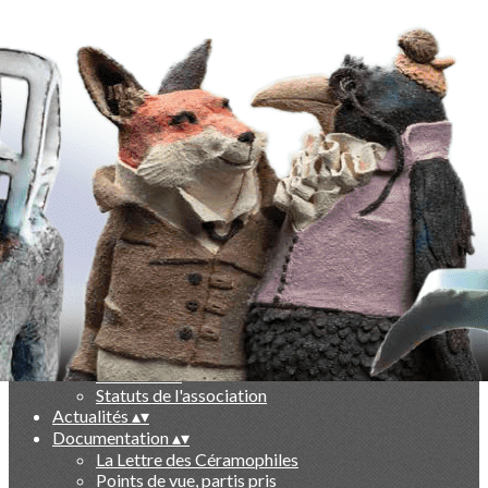
Exporter les lignes sélectionnées
Exporter toutes les colonnes
Exporter uniquement les colonnes affichées
Menu
Ajoutez un logo, un bouton, des réseaux sociaux
Cliquez pour éditer
-
▴
▾
Qui sommes nous ?
▴
▾
Présentation
Le livre des 10 ans
Partenaires
Statuts de l'association
Actualités
▴
▾
Documentation
▴
▾
La Lettre des Céramophiles
Points de vue, partis pris