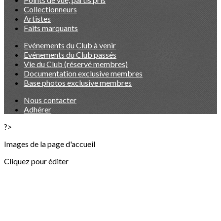
Collectionneurs
Artistes
Faits marquants
Evénements du Club à venir
Evénements du Club passés
Vie du Club (réservé membres)
Documentation exclusive membres
Base photos exclusive membres
Nous contacter
Adhérer
?>
Images de la page d'accueil
Cliquez pour éditer