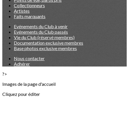
Collectionneurs
Artistes
Faits marquants
Evénements du Club à venir
Evénements du Club passés
Vie du Club (réservé membres)
Documentation exclusive membres
Base photos exclusive membres
Nous contacter
Adhérer
?>
Images de la page d'accueil
Cliquez pour éditer