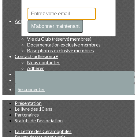
Collectionneurs
Artistes
Faits marquants
Activités et exclusivités membres
▴
▾
M'abonner maintenant
Evénements du Club à venir
Evénements du Club passés
Vie du Club (réservé membres)
Documentation exclusive membres
Base photos exclusive membres
Contact-adhésion
▴
▾
Nous contacter
Adhérer
Se connecter
Présentation
Le livre des 10 ans
Partenaires
Statuts de l'association
La Lettre des Céramophiles
Points de vue, partis pris