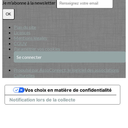
Je m'abonne à la newsletter
OK
Plan du site
Licences
Mentions légales
CGUV
Paramétrer vos cookies
Se connecter
Propulsé par AssoConnect, le logiciel des associations
Culturelles
Vos choix en matière de confidentialité
Notification lors de la collecte