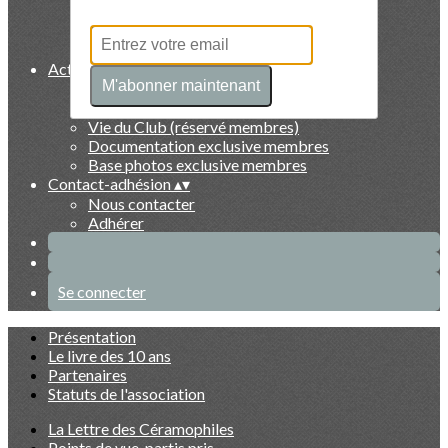
Collectionneurs
Artistes
Faits marquants
Activités et exclusivités membres
▴
▾
M'abonner maintenant
Evénements du Club à venir
Evénements du Club passés
Vie du Club (réservé membres)
Documentation exclusive membres
Base photos exclusive membres
Contact-adhésion
▴
▾
Nous contacter
Adhérer
Se connecter
Présentation
Le livre des 10 ans
Partenaires
Statuts de l'association
La Lettre des Céramophiles
Points de vue, partis pris