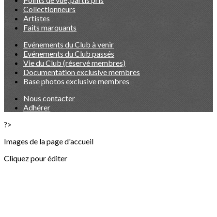
Collectionneurs
Artistes
Faits marquants
Evénements du Club à venir
Evénements du Club passés
Vie du Club (réservé membres)
Documentation exclusive membres
Base photos exclusive membres
Nous contacter
Adhérer
?>
Images de la page d'accueil
Cliquez pour éditer