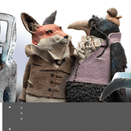
Exporter les lignes sélectionnées
Exporter toutes les colonnes
Exporter uniquement les colonnes affichées
Menu
Ajoutez un logo, un bouton, des réseaux sociaux
Cliquez pour éditer