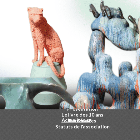
-
▴
▾
Qui sommes nous ?
▴
▾
Présentation
Le livre des 10 ans
Actualités
▴
▾
Partenaires
Statuts de l'association