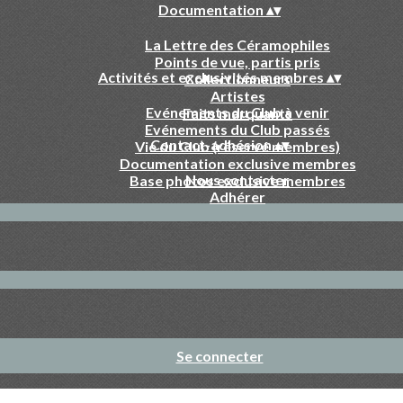
Documentation
▴
▾
La Lettre des Céramophiles
Points de vue, partis pris
Activités et exclusivités membres
▴
▾
Collectionneurs
Artistes
Evénements du Club à venir
Faits marquants
Evénements du Club passés
Contact-adhésion
▴
▾
Vie du Club (réservé membres)
Documentation exclusive membres
Nous contacter
Base photos exclusive membres
Adhérer
Se connecter