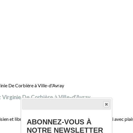
z Virginie De Corbière à Ville-d'Avray
ien et libres le week-end du 6-7 juin, je vous accueillerai avec plai
ABONNEZ-VOUS À
NOTRE NEWSLETTER