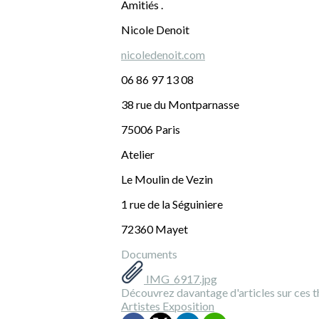
Amitiés .
Nicole Denoit
nicoledenoit.com
06 86 97 13 08
38 rue du Montparnasse
75006 Paris
Atelier
Le Moulin de Vezin
1 rue de la Séguiniere
72360 Mayet
Documents
IMG_6917.jpg
Découvrez davantage d'articles sur ces t
Artistes
Exposition