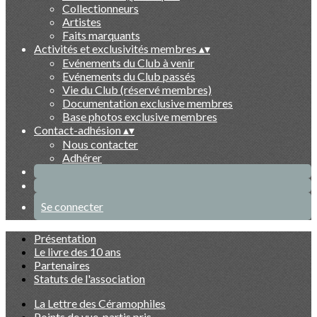
Collectionneurs
Artistes
Faits marquants
Activités et exclusivités membres
▴
▾
Evénements du Club à venir
Evénements du Club passés
Vie du Club (réservé membres)
Documentation exclusive membres
Base photos exclusive membres
Contact-adhésion
▴
▾
Nous contacter
Adhérer
Se connecter
Présentation
Le livre des 10 ans
Partenaires
Statuts de l'association
La Lettre des Céramophiles
Points de vue, partis pris