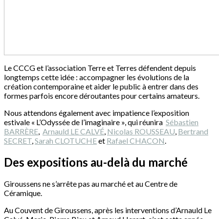
Le CCCG et l’association Terre et Terres défendent depuis
longtemps cette idée : accompagner les évolutions de la
création contemporaine et aider le public à entrer dans des
formes parfois encore déroutantes pour certains amateurs.
Nous attendons également avec impatience l’exposition
estivale « L’Odyssée de l’imaginaire », qui réunira
Sébastien
BARRÈRE
,
Arnauld LE CALVÉ
,
Nicolas ROUSSEAU
,
Bertrand
SECRET
,
Sarah CLOTUCHE
et
Rafael CHACON
.
Des expositions au-delà du marché
Giroussens ne s’arrête pas au marché et au Centre de
Céramique.
Au Couvent de Giroussens, après les interventions d’Arnauld Le