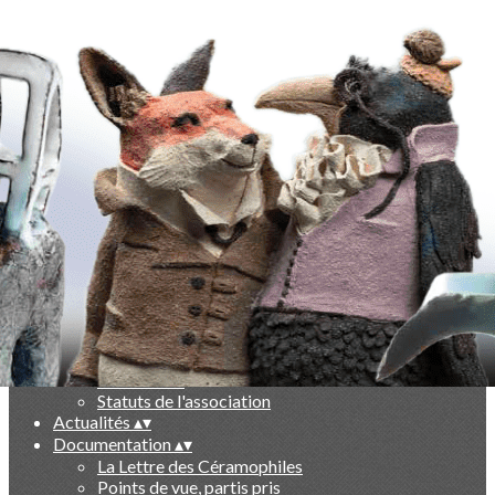
Exporter les lignes sélectionnées
Exporter toutes les colonnes
Exporter uniquement les colonnes affichées
Menu
Ajoutez un logo, un bouton, des réseaux sociaux
Cliquez pour éditer
-
▴
▾
Qui sommes nous ?
▴
▾
Présentation
Le livre des 10 ans
Partenaires
Statuts de l'association
Actualités
▴
▾
Documentation
▴
▾
La Lettre des Céramophiles
Points de vue, partis pris