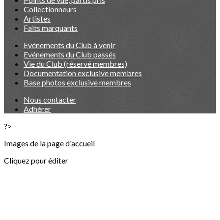
Collectionneurs
Artistes
Faits marquants
Evénements du Club à venir
Evénements du Club passés
Vie du Club (réservé membres)
Documentation exclusive membres
Base photos exclusive membres
Nous contacter
Adhérer
?>
Images de la page d'accueil
Cliquez pour éditer