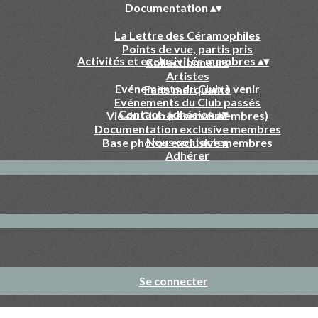
Documentation
▴
▾
La Lettre des Céramophiles
Points de vue, partis pris
Activités et exclusivités membres
▴
▾
Collectionneurs
Artistes
Evénements du Club à venir
Faits marquants
Evénements du Club passés
Contact-adhésion
▴
▾
Vie du Club (réservé membres)
Documentation exclusive membres
Nous contacter
Base photos exclusive membres
Adhérer
Se connecter