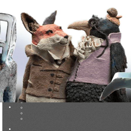
Exporter les lignes sélectionnées
Exporter toutes les colonnes
Exporter uniquement les colonnes affichées
Menu
Ajoutez un logo, un bouton, des réseaux sociaux
Cliquez pour éditer