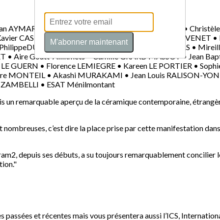
n AYMARD • Doris BECKER• Christian BOARETTO • Christèle
vier CASTRO• Nathalie CHARRIE • Elisabeth CHAUVENET • 
M'abonner maintenant
 PhilippeDUBUC • Judicaël EYMARD • Mauro FARINAS • Mirei
T • Aire Goutt-Allikmets • Camille GRARD MASSOT • Jean Ba
LE GUERN • Florence LEMIEGRE • Kareen LE PORTIER • Sophie
re MONTEIL • Akashi MURAKAMI • Jean Louis RALISON-YON
se ZAMBELLI • ESAT Ménilmontant
s un remarquable aperçu de la céramique contemporaine, étrangère 
 nombreuses, c’est dire la place prise par cette manifestation dan
ram2, depuis ses débuts, a su toujours remarquablement concilier l
tion."
 passées et récentes mais vous présentera aussi l’ICS, Internation