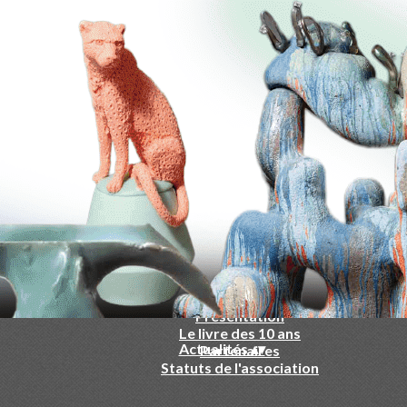
-
▴
▾
Qui sommes nous ?
▴
▾
Présentation
Le livre des 10 ans
Actualités
▴
▾
Partenaires
Statuts de l'association