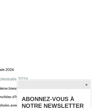
 biennale 2026
xième biennale de céramique contemporaine de Sèvres.
vitées d'honneur
ABONNEZ-VOUS À
NOTRE NEWSLETTER
alisées avec Mélodie Meslet-Tourneux