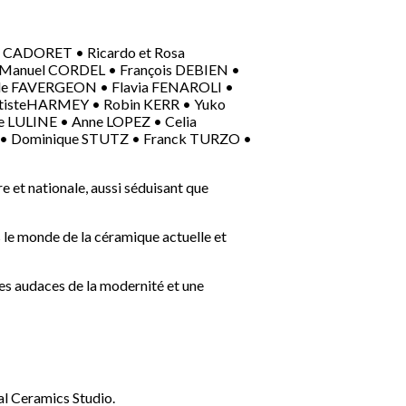
 CADORET • Ricardo et Rosa
Manuel CORDEL • François DEBIEN •
lle FAVERGEON • Flavia FENAROLI •
ptisteHARMEY • Robin KERR • Yuko
 LULINE • Anne LOPEZ • Celia
• Dominique STUTZ • Franck TURZO •
et nationale, aussi séduisant que
s le monde de la céramique actuelle et
es audaces de la modernité et une
al Ceramics Studio.