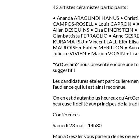
43 artistes céramistes participants :
• Ananda ARAGUNDI HANUS • Christia
CAMPOS-ROSELL • Louis CAPRON • Xa
Allan DESQUINS • Elsa DINERSTEIN •
Gianbattista FERRAGLIO • Anne GESRE
KURAMATSU • Vincent LALLIER• Elisa 
MAULOISE • Fabien MERILLON • Auro
Juliette VIVIEN • Marion VOISIN • Li
"ArtCeram2 nous présente encore une foi
suggestif !
Les candidatures étaient particulièrement
l’audience qui lui est ainsi reconnue.
On en est d’autant plus heureux qu’ArtCe
heureuse fidélité aux principes de la tradi
Conférences
Samedi 23 mai – 14h30
Maria Geszler vous parlera de ses oeuvres