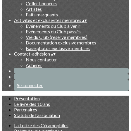
Collectionneurs
Artistes
Faits marquants
Activités et exclusivités membres
▴
▾
Evénements du Club à venir
Evénements du Club passés
Vie du Club (réservé membres)
Documentation exclusive membres
Base photos exclusive membres
Contact-adhésion
▴
▾
Nous contacter
Adhérer
Se connecter
Présentation
Le livre des 10 ans
Partenaires
Statuts de l'association
La Lettre des Céramophiles
Points de vue, partis pris