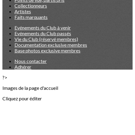
Collectionneurs
Artistes
Faits marquants
Evénements du Club à venir
Evénements du Club passés
Vie du Club (réservé membres)
Documentation exclusive membres
Base photos exclusive membres
Nous contacter
Adhérer
?>
Images de la page d'accueil
Cliquez pour éditer