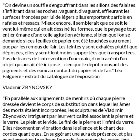
"On devine un souffle s’engouffrant dans les sillons des falaises,
s’infiltrant dans les roches, vaguant, divaguant, effleurant les
surfaces froncées par lui de légers plis,s’emportant parfois en
rafales et ressacs. Mieux encore, il semblerait que ce soit le
vent lui-même qui en ait dessiné les formes, que le paysage tout
entier émane d’une telle agitation aérienne, si bien que l’on se
demande si ces feuilles de papier ont été touchées autrement
que par les remous de l’air. Les teintes y sont exhalées plutôt que
déposées, elles y semblent moins supportées que transportées.
Pas de traces de l’intervention d’une main, d’un tracé ni d’un
objet qui aurait été ici posé – rien que le dépôt mouvant des
pigments et des eaux au contact du papier et de l’air." Léa
Falguère - extrait du catalogue de l'exposition
Vladimir ZBYNOVSKY
"En parallèle aux alignements de menhirs où chaque pierre
dressée devient le corps de substitution dans lequel les âmes
des morts étaient incorporées, les sculptures de Vladimir
Zbynovsky intriguent par leur verticalité associant la pierre et
le verre. Le plein et le vide. Le fini de la pierre et l’infini du verre.
Elles résonnent en vibration dans le silence et le chant des
cordes quantiques. En suggérant une aura de présence, et plus
exactement en focalisant l’aura de l’espace qui les cerne, leur