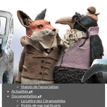
Exporter les lignes sélectionnées
Exporter toutes les colonnes
Exporter uniquement les colonnes affichées
Menu
Ajoutez un logo, un bouton, des réseaux sociaux
Cliquez pour éditer
-
▴
▾
Qui sommes nous ?
▴
▾
Présentation
Le livre des 10 ans
Partenaires
Statuts de l'association
Actualités
▴
▾
Documentation
▴
▾
La Lettre des Céramophiles
Points de vue, partis pris