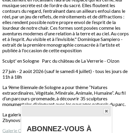
musique secrète est de l’ordre du sacré. Elles floutent les
contours du regard, l’entraînant dans un ailleurs enfoui dans le
réel, par un jeu de reflets, de miroitements et de diffractions :
elles rendent possible notre propre envol de l’esprit de la
lourdeur de notre chair. Ces formes sont posées comme les
aventures modernes d’une relation à la terre et au ciel. Au corps
et à l’esprit. Au visible et à l’invisible." Dominique Sampiero -
extrait de la première monographie consacrée à l'artiste et
publiée à l'occasion de cette exposition
Sculpt' en Sologne Parc du château de La Verrerie - Oizon
27 juin - 2 août 2026 (sauf le samedi 4 juillet) - tous les jours de
11h à 18h
La 9ème Biennale de Sologne a pour thème “Natures
extraordinaires, Végétale, Minérale, Animale, Humaine“. Au fil
d’un parcours-promenade, à découvrir 35 sculptures
monumentales dialoguant avec les paysages naturels du parc.
La galerie Capazza y présente des œuvres de Vladimir
Zbynovsky et de Julien Allègre.
ABONNEZ-VOUS À
Galerie Capazza
1 rue des Faubourgs 18330 Nancay