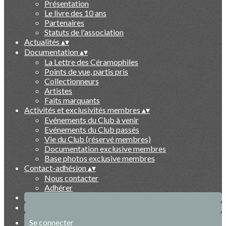
Présentation
Le livre des 10 ans
Partenaires
Statuts de l'association
Actualités
▴
▾
Documentation
▴
▾
La Lettre des Céramophiles
Points de vue, partis pris
Collectionneurs
Artistes
Faits marquants
Activités et exclusivités membres
▴
▾
Evénements du Club à venir
Evénements du Club passés
Vie du Club (réservé membres)
Documentation exclusive membres
Base photos exclusive membres
Contact-adhésion
▴
▾
Nous contacter
Adhérer
Se connecter