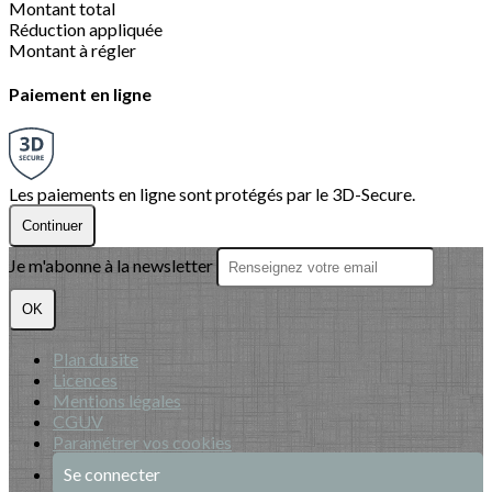
Montant total
Réduction appliquée
Montant à régler
Paiement en ligne
Les paiements en ligne sont protégés par le 3D-Secure.
Continuer
Je m'abonne à la newsletter
OK
Plan du site
Licences
Mentions légales
CGUV
Paramétrer vos cookies
Se connecter