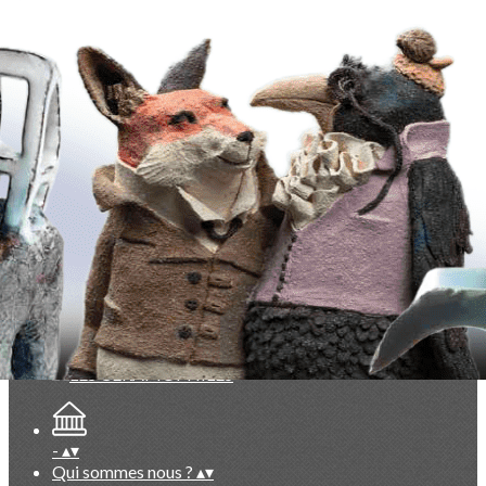
Exporter les lignes sélectionnées
Exporter toutes les colonnes
Exporter uniquement les colonnes affichées
Menu
<
>
Evénements du Club à venir
Evénements du Club passés
Vie du Club (réservé membres)
Documentation exclusive membres
Base photos exclusive membres
Ajoutez un logo, un bouton, des réseaux sociaux
Cliquez pour éditer
-
▴
▾
Qui sommes nous ?
▴
▾