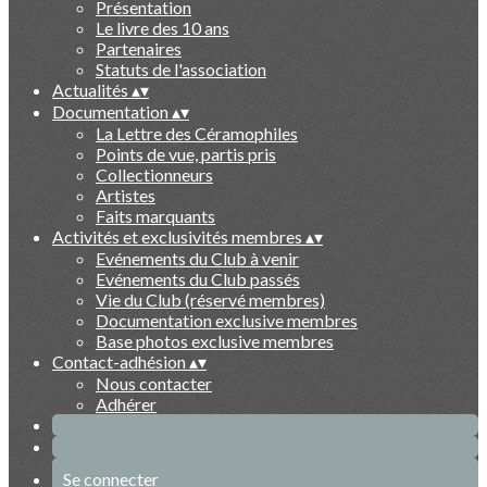
Présentation
Le livre des 10 ans
Partenaires
Statuts de l'association
Actualités
▴
▾
Documentation
▴
▾
La Lettre des Céramophiles
Points de vue, partis pris
Collectionneurs
Artistes
Faits marquants
Activités et exclusivités membres
▴
▾
Evénements du Club à venir
Evénements du Club passés
Vie du Club (réservé membres)
Documentation exclusive membres
Base photos exclusive membres
Contact-adhésion
▴
▾
Nous contacter
Adhérer
Se connecter