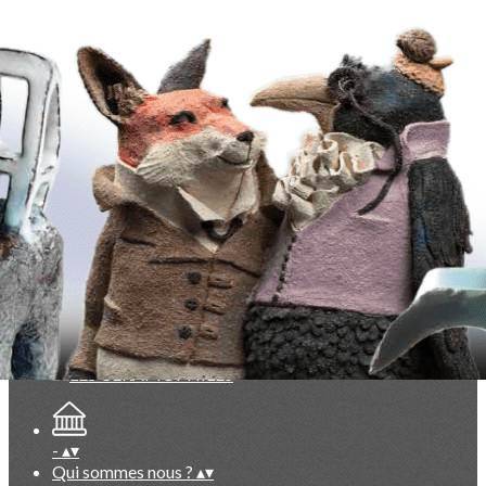
Exporter les lignes sélectionnées
Exporter toutes les colonnes
Exporter uniquement les colonnes affichées
Menu
<
>
Evénements du Club à venir
Evénements du Club passés
Vie du Club (réservé membres)
Documentation exclusive membres
Base photos exclusive membres
Ajoutez un logo, un bouton, des réseaux sociaux
Cliquez pour éditer
-
▴
▾
Qui sommes nous ?
▴
▾