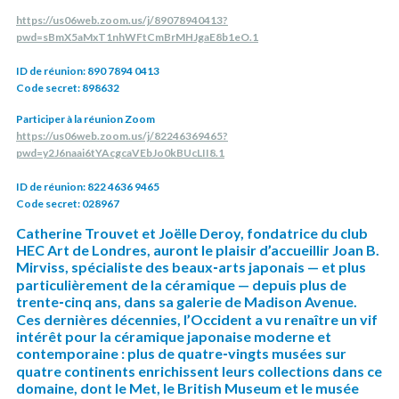
https://us06web.zoom.us/j/89078940413?
pwd=sBmX5aMxT1nhWFtCmBrMHJgaE8b1eO.1
ID de réunion: 890 7894 0413
Code secret: 898632
Participer à la réunion Zoom
https://us06web.zoom.us/j/82246369465?
pwd=y2J6naai6tYAcgcaVEbJo0kBUcLII8.1
ID de réunion: 822 4636 9465
Code secret: 028967
Catherine Trouvet et Joëlle Deroy, fondatrice du club
HEC Art de Londres, auront le plaisir d’accueillir Joan B.
Mirviss, spécialiste des beaux‑arts japonais — et plus
particulièrement de la céramique — depuis plus de
trente‑cinq ans, dans sa galerie de Madison Avenue.
Ces dernières décennies, l’Occident a vu renaître un vif
intérêt pour la céramique japonaise moderne et
contemporaine : plus de quatre‑vingts musées sur
quatre continents enrichissent leurs collections dans ce
domaine, dont le Met, le British Museum et le musée